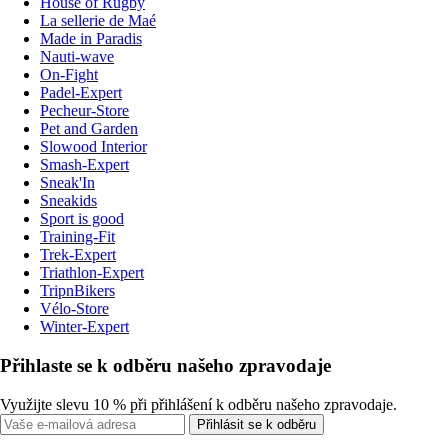
House of Rugby
La sellerie de Maé
Made in Paradis
Nauti-wave
On-Fight
Padel-Expert
Pecheur-Store
Pet and Garden
Slowood Interior
Smash-Expert
Sneak'In
Sneakids
Sport is good
Training-Fit
Trek-Expert
Triathlon-Expert
TripnBikers
Vélo-Store
Winter-Expert
Přihlaste se k odběru našeho zpravodaje
Využijte slevu 10 % při přihlášení k odběru našeho zpravodaje.
Přihlásit se k odběru