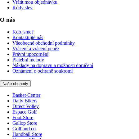
Vrátit mou objednávku
Kódy slev
O nás
Kdo jsme?
Kontaktujte nás
Všeobecné obchodní podmínky
Vrácení a vrácení peněz
Právní upozornění
Platební metody
Náklady na dopravu a možnosti doručení
Oznámení o ochraně soukromí
Naše obchody
Basket-Center
Daily Bikers
Direct-Volley
Espace Golf
Foot-Store
Gallop Store
Golf and co
Handball-Store