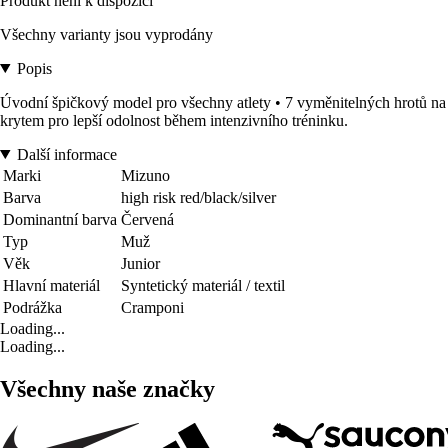
Produkt není k dispozici
Všechny varianty jsou vyprodány
Popis
Úvodní špičkový model pro všechny atlety • 7 vyměnitelných hrotů na př
krytem pro lepší odolnost během intenzivního tréninku.
Další informace
Marki
Mizuno
Barva
high risk red/black/silver
Dominantní barva
Červená
Typ
Muž
Věk
Junior
Hlavní materiál
Syntetický materiál / textil
Podrážka
Cramponi
Loading...
Loading...
Všechny naše značky