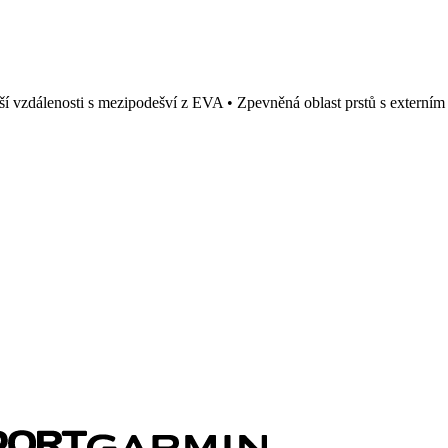
elší vzdálenosti s mezipodešví z EVA • Zpevněná oblast prstů s externím