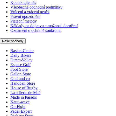
Kontaktujte nás
Všeobecné obchodní podmínky
Vrácení a vrácení peněz
Právní upozornění
Platební metody
Náklady na dopravu a možnosti doručení
Oznámení o ochraně soukromí
Naše obchody
Basket-Center
Daily Bikers
Direct-Volley
Espace Golf
Foot-Store
Gallop Store
Golf and co
Handball-Store
House of Rugby
La sellerie de Maé
Made in Paradis
Nauti-wave
On-Fight
Padel-Expert
Pecheur-Store