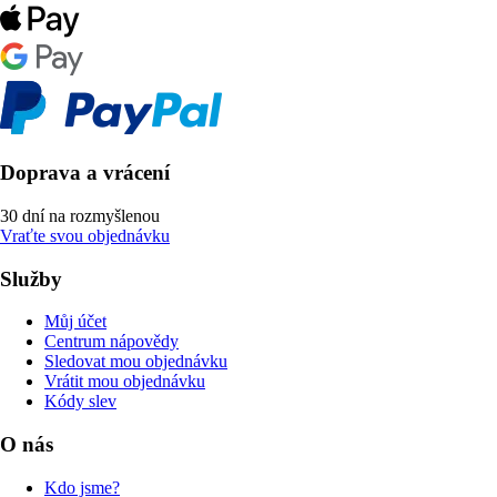
Doprava a vrácení
30 dní na rozmyšlenou
Vraťte svou objednávku
Služby
Můj účet
Centrum nápovědy
Sledovat mou objednávku
Vrátit mou objednávku
Kódy slev
O nás
Kdo jsme?