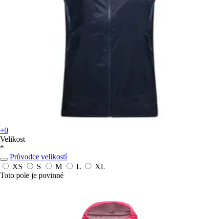
+0
Velikost
*
Průvodce velikostí
XS
S
M
L
XL
Toto pole je povinné