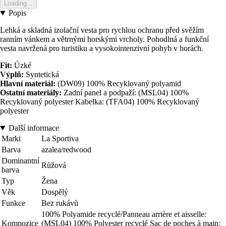
Loading...
Popis
Lehká a skladná izolační vesta pro rychlou ochranu před svěžím
ranním vánkem a větrnými horskými vrcholy. Pohodlná a funkční
vesta navržená pro turistiku a vysokointenzivní pohyb v horách.
Fit:
Úzké
Výplň:
Syntetická
Hlavní materiál:
(DW09) 100% Recyklovaný polyamid
Ostatní materiály:
Zadní panel a podpaží: (MSL04) 100%
Recyklovaný polyester Kabelka: (TFA04) 100% Recyklovaný
polyester
Další informace
Marki
La Sportiva
Barva
azalea/redwood
Dominantní
Růžová
barva
Typ
Žena
Věk
Dospělý
Funkce
Bez rukávů
100% Polyamide recyclé/Panneau arrière et aisselle:
Kompozice
(MSL04) 100% Polyester recyclé Sac de poches à main: