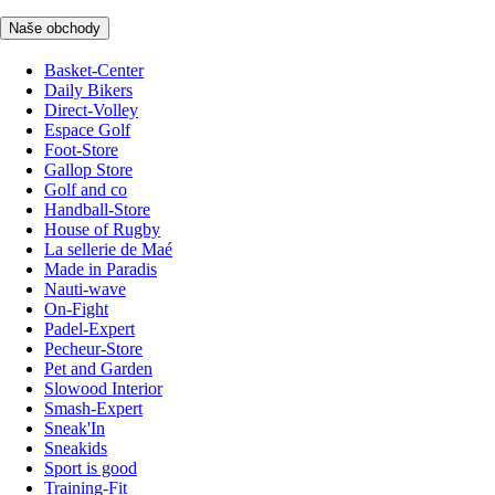
Naše obchody
Basket-Center
Daily Bikers
Direct-Volley
Espace Golf
Foot-Store
Gallop Store
Golf and co
Handball-Store
House of Rugby
La sellerie de Maé
Made in Paradis
Nauti-wave
On-Fight
Padel-Expert
Pecheur-Store
Pet and Garden
Slowood Interior
Smash-Expert
Sneak'In
Sneakids
Sport is good
Training-Fit