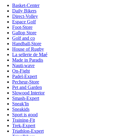
Basket-Center
Daily Bikers
Direct-Volley
Espace Golf
Foot-Store
Gallop Store
Golf and co
Handball-Store
House of Rugby
La sellerie de Maé
Made in Paradis
Nauti-wave
On-Fight
Padel-Expert
Pecheur-Store
Pet and Garden
Slowood Interior
Smash-Expert
Sneak'In
Sneakids
Sport is good
Training-Fit
Trek-Expert
Triathlon-Expert