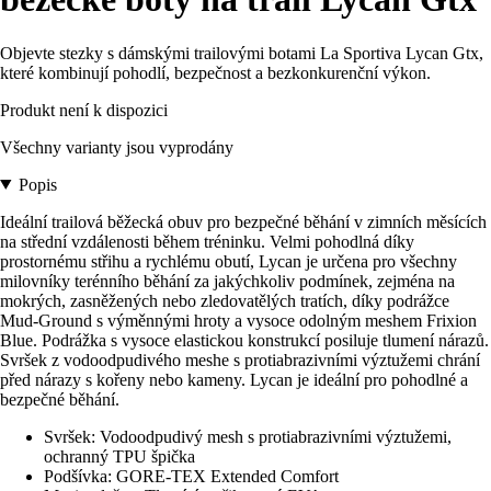
Objevte stezky s dámskými trailovými botami La Sportiva Lycan Gtx,
které kombinují pohodlí, bezpečnost a bezkonkurenční výkon.
Produkt není k dispozici
Všechny varianty jsou vyprodány
Popis
Ideální trailová běžecká obuv pro bezpečné běhání v zimních měsících
na střední vzdálenosti během tréninku. Velmi pohodlná díky
prostornému střihu a rychlému obutí, Lycan je určena pro všechny
milovníky terénního běhání za jakýchkoliv podmínek, zejména na
mokrých, zasněžených nebo zledovatělých tratích, díky podrážce
Mud-Ground s výměnnými hroty a vysoce odolným meshem Frixion
Blue. Podrážka s vysoce elastickou konstrukcí posiluje tlumení nárazů.
Svršek z vodoodpudivého meshe s protiabrazivními výztužemi chrání
před nárazy s kořeny nebo kameny. Lycan je ideální pro pohodlné a
bezpečné běhání.
Svršek: Vodoodpudivý mesh s protiabrazivními výztužemi,
ochranný TPU špička
Podšívka: GORE-TEX Extended Comfort