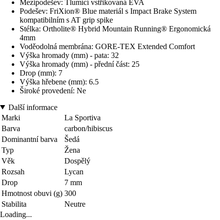
Mezipodešev: Tlumící vstřikovaná EVA
Podešev: FriXion® Blue materiál s Impact Brake System
kompatibilním s AT grip spike
Stélka: Ortholite® Hybrid Mountain Running® Ergonomická
4mm
Voděodolná membrána: GORE-TEX Extended Comfort
Výška hromady (mm) - pata: 32
Výška hromady (mm) - přední část: 25
Drop (mm): 7
Výška hřebene (mm): 6.5
Široké provedení: Ne
Další informace
Marki
La Sportiva
Barva
carbon/hibiscus
Dominantní barva
Šedá
Typ
Žena
Věk
Dospělý
Rozsah
Lycan
Drop
7 mm
Hmotnost obuvi (g)
300
Stabilita
Neutre
Loading...