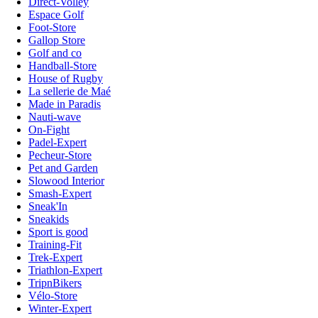
Direct-Volley
Espace Golf
Foot-Store
Gallop Store
Golf and co
Handball-Store
House of Rugby
La sellerie de Maé
Made in Paradis
Nauti-wave
On-Fight
Padel-Expert
Pecheur-Store
Pet and Garden
Slowood Interior
Smash-Expert
Sneak'In
Sneakids
Sport is good
Training-Fit
Trek-Expert
Triathlon-Expert
TripnBikers
Vélo-Store
Winter-Expert