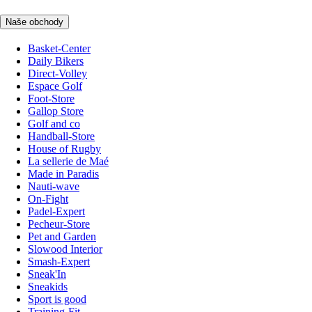
Naše obchody
Basket-Center
Daily Bikers
Direct-Volley
Espace Golf
Foot-Store
Gallop Store
Golf and co
Handball-Store
House of Rugby
La sellerie de Maé
Made in Paradis
Nauti-wave
On-Fight
Padel-Expert
Pecheur-Store
Pet and Garden
Slowood Interior
Smash-Expert
Sneak'In
Sneakids
Sport is good
Training-Fit