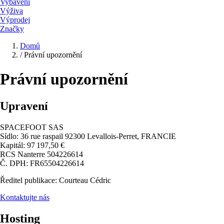
Vybavení
Výživa
Výprodej
Značky
Domů
/
Právní upozornění
Právní upozornění
Upravení
SPACEFOOT SAS
Sídlo: 36 rue raspail 92300 Levallois-Perret, FRANCIE
Kapitál: 97 197,50 €
RCS Nanterre 504226614
Č. DPH: FR65504226614
Ředitel publikace: Courteau Cédric
Kontaktujte nás
Hosting