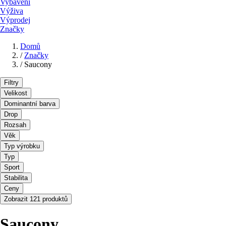
Vybavení
Výživa
Výprodej
Značky
Domů
/
Značky
/
Saucony
Filtry
Velikost
Dominantní barva
Drop
Rozsah
Věk
Typ výrobku
Typ
Sport
Stabilita
Ceny
Zobrazit 121 produktů
Saucony