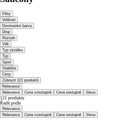
Filtry
Velikost
Dominantní barva
Drop
Rozsah
Věk
Typ výrobku
Typ
Sport
Stabilita
Ceny
Zobrazit 121 produktů
Relevance
Relevance
Cena vzestupně
Cena sestupně
Sleva
121 produkty
Řadit podle
Relevance
Relevance
Cena vzestupně
Cena sestupně
Sleva