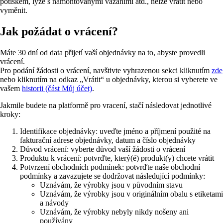
potiskem, lyže s namontovanými vázáními atd., nelze vrátit nebo
vyměnit.
Jak požádat o vrácení?
Máte 30 dní od data přijetí vaší objednávky na to, abyste provedli
vrácení.
Pro podání žádosti o vrácení, navštivte vyhrazenou sekci kliknutím
zde
nebo kliknutím na odkaz „Vrátit“ u objednávky, kterou si vyberete ve
vašem
historii (část Můj účet)
.
Jakmile budete na platformě pro vracení, stačí následovat jednotlivé
kroky:
Identifikace objednávky: uveďte jméno a příjmení použité na
fakturační adrese objednávky, datum a číslo objednávky
Důvod vrácení: vyberte důvod vaší žádosti o vrácení
Produktu k vrácení: potvrďte, který(é) produkt(y) chcete vrátit
Potvrzení obchodních podmínek: potvrďte naše obchodní
podmínky a zavazujete se dodržovat následující podmínky:
Uznávám, že výrobky jsou v původním stavu
Uznávám, že výrobky jsou v originálním obalu s etiketami
a návody
Uznávám, že výrobky nebyly nikdy nošeny ani
používány