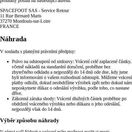
produkty poslali na následující adresu:
SPACEFOOT SAS - Service Retour
11 Rue Bernard Maris
37270 Montlouis-sur-Loire
FRANCE
Náhrada
V souladu s platnými právními předpisy:
Právo na odstoupení od smlouvy: Vrácení celé zaplacené částky,
včetně nákladů na standardní doručení, proběhne bez
zbytečného odkladu a nejpozději do 14 dnů ode dne, kdy jsme
byli informováni o vašem rozhodnutí odstoupit. Můžeme vrácení
platby odložit, dokud neobdržíme výrobek zpět nebo dokud nám
neposkytnete důkaz o odeslání výrobku, podle toho, co nastane
dříve.
Zákonná záruka shody: Vrácení dlužných částek proběhne po
obdržení vráceného výrobku nebo důkazu o jeho odeslání,
nejpozději však do 14 dnů.
Výběr způsobu náhrady
V rámci vaší žádosti o vrácení máte možnost zvolit si mezi: