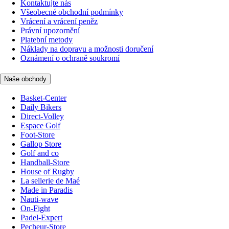
Kontaktujte nás
Všeobecné obchodní podmínky
Vrácení a vrácení peněz
Právní upozornění
Platební metody
Náklady na dopravu a možnosti doručení
Oznámení o ochraně soukromí
Naše obchody
Basket-Center
Daily Bikers
Direct-Volley
Espace Golf
Foot-Store
Gallop Store
Golf and co
Handball-Store
House of Rugby
La sellerie de Maé
Made in Paradis
Nauti-wave
On-Fight
Padel-Expert
Pecheur-Store