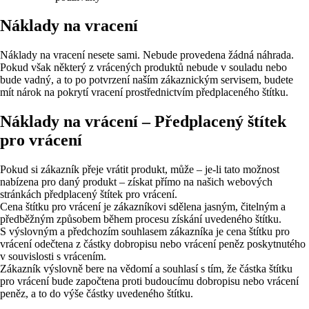
Náklady na vracení
Náklady na vracení nesete sami. Nebude provedena žádná náhrada.
Pokud však některý z vrácených produktů nebude v souladu nebo
bude vadný, a to po potvrzení naším zákaznickým servisem, budete
mít nárok na pokrytí vracení prostřednictvím předplaceného štítku.
Náklady na vrácení – Předplacený štítek
pro vrácení
Pokud si zákazník přeje vrátit produkt, může – je-li tato možnost
nabízena pro daný produkt – získat přímo na našich webových
stránkách předplacený štítek pro vrácení.
Cena štítku pro vrácení je zákazníkovi sdělena jasným, čitelným a
předběžným způsobem během procesu získání uvedeného štítku.
S výslovným a předchozím souhlasem zákazníka je cena štítku pro
vrácení odečtena z částky dobropisu nebo vrácení peněz poskytnutého
v souvislosti s vrácením.
Zákazník výslovně bere na vědomí a souhlasí s tím, že částka štítku
pro vrácení bude započtena proti budoucímu dobropisu nebo vrácení
peněz, a to do výše částky uvedeného štítku.