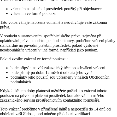
vrácením na platební prostředek použitý při objednávce
vrácením ve formě poukazu
Tato volba vám je nabízena volitelně a neovlivňuje vaše zákonná
práva.
V souladu s ustanoveními spotřebitelského práva, zejména při
uplatňování práva na odstoupení od smlouvy, proběhne vrácení platby
standardně na původní platební prostředek, pokud výslovně
neodsouhlásíte vrácení v jiné formě, například jako poukaz.
Pokud zvolíte vrácení ve formě poukazu:
bude připsán na váš zákaznický účet po schválení vrácení
bude platný po dobu 12 měsíců od data jeho vydání
podmínky jeho použití jsou upřesněny v našich Obchodních
podmínkách
Kdykoli během doby platnosti m&ůžete požádat o vrácení tohoto
poukazu na původní platební prostředek kontaktováním našeho
zákaznického servisu prostřednictvím kontaktního formuláře.
Toto vrácení proběhne v přiměřené lhůtě a nejpozději do 14 dnů od
obdržení vaší žádosti, pod míněno předchozí verifikací.