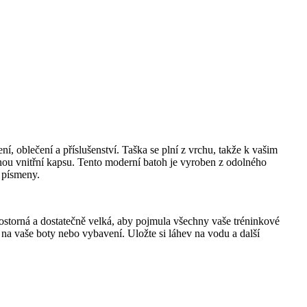
, oblečení a příslušenství. Taška se plní z vrchu, takže k vašim
nou vnitřní kapsu. Tento moderní batoh je vyroben z odolného
i písmeny.
rostorná a dostatečně velká, aby pojmula všechny vaše tréninkové
a vaše boty nebo vybavení. Uložte si láhev na vodu a další