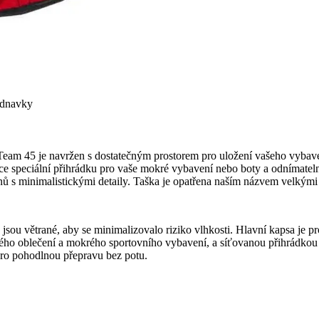
ednavky
Team 45 je navržen s dostatečným prostorem pro uložení vašeho vybavení
ce speciální přihrádku pro vaše mokré vybavení nebo boty a odnímatel
stínů s minimalistickými detaily. Taška je opatřena naším názvem velkým
jsou větrané, aby se minimalizovalo riziko vlhkosti. Hlavní kapsa je p
ého oblečení a mokrého sportovního vybavení, a síťovanou přihrádkou n
pro pohodlnou přepravu bez potu.