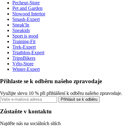
Pecheur-Store
Pet and Garden
Slowood Interior
Smash-Expert
Sneak'In
Sneakids
Sport is good
Training-Fit
Trek-Expert
Triathlon-Expert
TripnBikers
Vélo-Store
Winter-Expert
Přihlaste se k odběru našeho zpravodaje
Využijte slevu 10 % při přihlášení k odběru našeho zpravodaje.
Přihlásit se k odběru
Zůstaňte v kontaktu
Najděte nás na sociálních sítích