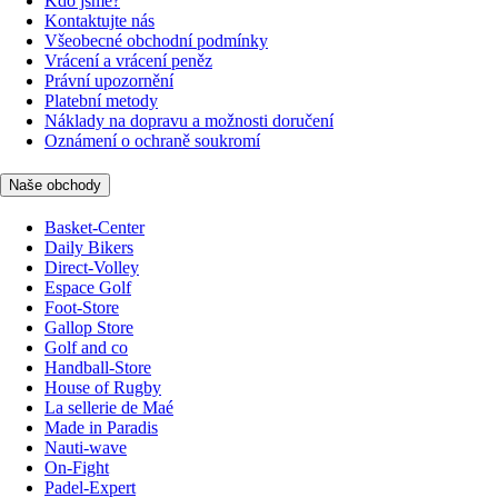
Kdo jsme?
Kontaktujte nás
Všeobecné obchodní podmínky
Vrácení a vrácení peněz
Právní upozornění
Platební metody
Náklady na dopravu a možnosti doručení
Oznámení o ochraně soukromí
Naše obchody
Basket-Center
Daily Bikers
Direct-Volley
Espace Golf
Foot-Store
Gallop Store
Golf and co
Handball-Store
House of Rugby
La sellerie de Maé
Made in Paradis
Nauti-wave
On-Fight
Padel-Expert