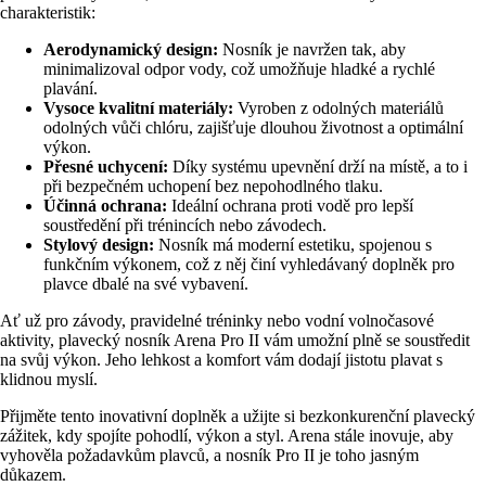
charakteristik:
Aerodynamický design:
Nosník je navržen tak, aby
minimalizoval odpor vody, což umožňuje hladké a rychlé
plavání.
Vysoce kvalitní materiály:
Vyroben z odolných materiálů
odolných vůči chlóru, zajišťuje dlouhou životnost a optimální
výkon.
Přesné uchycení:
Díky systému upevnění drží na místě, a to i
při bezpečném uchopení bez nepohodlného tlaku.
Účinná ochrana:
Ideální ochrana proti vodě pro lepší
soustředění při trénincích nebo závodech.
Stylový design:
Nosník má moderní estetiku, spojenou s
funkčním výkonem, což z něj činí vyhledávaný doplněk pro
plavce dbalé na své vybavení.
Ať už pro závody, pravidelné tréninky nebo vodní volnočasové
aktivity, plavecký nosník Arena Pro II vám umožní plně se soustředit
na svůj výkon. Jeho lehkost a komfort vám dodají jistotu plavat s
klidnou myslí.
Přijměte tento inovativní doplněk a užijte si bezkonkurenční plavecký
zážitek, kdy spojíte pohodlí, výkon a styl. Arena stále inovuje, aby
vyhověla požadavkům plavců, a nosník Pro II je toho jasným
důkazem.