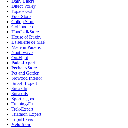
Daily Bikers
Direct-Volley
Espace Golf
Foot-Store
Gallop Store
Golf and co
Handball-Store
House of Rugby
La sellerie de Maé
Made in Paradis
Nauti-wave
On-Fight
Padel-Expert
Pecheur-Store
Pet and Garden
Slowood Interior
Smash-Expert
Sneak'In
Sneakids
Sport is good
Training-Fit
Trek-Expert
Triathlon-Expert
TripnBikers
Vélo-Store