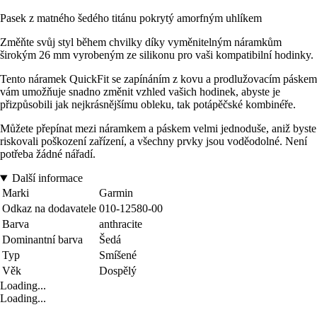
Pasek z matného šedého titánu pokrytý amorfným uhlíkem
Změňte svůj styl během chvilky díky vyměnitelným náramkům
širokým 26 mm vyrobeným ze silikonu pro vaši kompatibilní hodinky.
Tento náramek QuickFit se zapínáním z kovu a prodlužovacím páskem
vám umožňuje snadno změnit vzhled vašich hodinek, abyste je
přizpůsobili jak nejkrásnějšímu obleku, tak potápěčské kombinéře.
Můžete přepínat mezi náramkem a páskem velmi jednoduše, aniž byste
riskovali poškození zařízení, a všechny prvky jsou voděodolné. Není
potřeba žádné nářadí.
Další informace
Marki
Garmin
Odkaz na dodavatele
010-12580-00
Barva
anthracite
Dominantní barva
Šedá
Typ
Smíšené
Věk
Dospělý
Loading...
Loading...