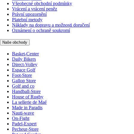
Všeobecné obchodní podmínky
Vrácení a vrácení peněz
Právní upozornění
Platební metody
Náklady na dopravu a možnosti doručení
Oznámení o ochraně soukromí
Naše obchody
Basket-Center
Daily Bikers
Direct-Volley
Espace Golf
Foot-Store
Gallop Store
Golf and co
Handball-Store
House of Rugby
La sellerie de Maé
Made in Paradis
Nauti-wave
On-Fight
Padel-Expert
Pecheur-Store