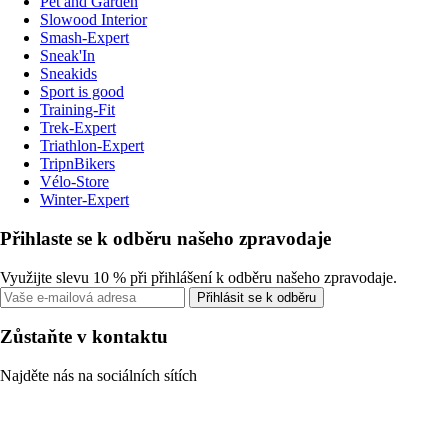
Pet and Garden
Slowood Interior
Smash-Expert
Sneak'In
Sneakids
Sport is good
Training-Fit
Trek-Expert
Triathlon-Expert
TripnBikers
Vélo-Store
Winter-Expert
Přihlaste se k odběru našeho zpravodaje
Využijte slevu 10 % při přihlášení k odběru našeho zpravodaje.
Přihlásit se k odběru
Zůstaňte v kontaktu
Najděte nás na sociálních sítích