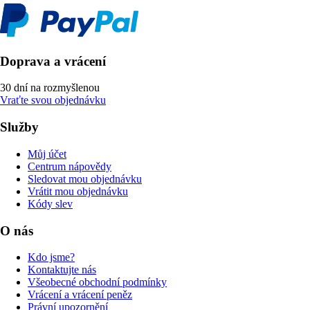
Doprava a vrácení
30 dní na rozmyšlenou
Vraťte svou objednávku
Služby
Můj účet
Centrum nápovědy
Sledovat mou objednávku
Vrátit mou objednávku
Kódy slev
O nás
Kdo jsme?
Kontaktujte nás
Všeobecné obchodní podmínky
Vrácení a vrácení peněz
Právní upozornění