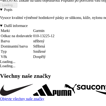
+485,95 Kč
ziskate na dalsi objednavku
Pripsano po potvrzeni vasi o
Loading...
Popis
Vysoce kvalitní výměnné hodinkové pásky ze silikonu, kůže, nylonu
Další informace
Marki
Garmin
Odkaz na dodavatele
010-13225-12
Barva
stříbrný
Dominantní barva
Stříbrná
Typ
Smíšené
Věk
Dospělý
Loading...
Loading...
Všechny naše značky
Objevte všechny naše značky