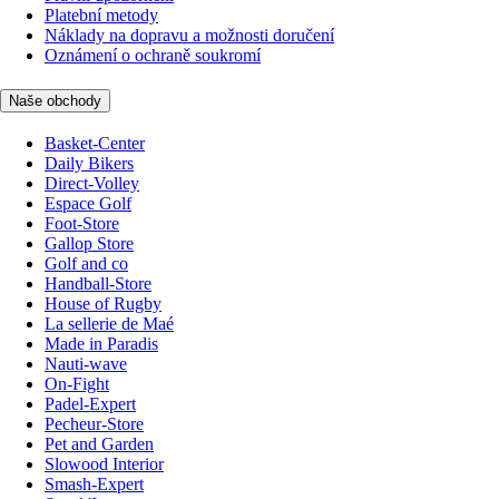
Platební metody
Náklady na dopravu a možnosti doručení
Oznámení o ochraně soukromí
Naše obchody
Basket-Center
Daily Bikers
Direct-Volley
Espace Golf
Foot-Store
Gallop Store
Golf and co
Handball-Store
House of Rugby
La sellerie de Maé
Made in Paradis
Nauti-wave
On-Fight
Padel-Expert
Pecheur-Store
Pet and Garden
Slowood Interior
Smash-Expert