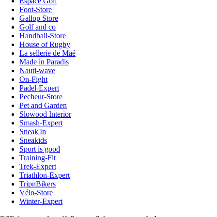
Espace Golf
Foot-Store
Gallop Store
Golf and co
Handball-Store
House of Rugby
La sellerie de Maé
Made in Paradis
Nauti-wave
On-Fight
Padel-Expert
Pecheur-Store
Pet and Garden
Slowood Interior
Smash-Expert
Sneak'In
Sneakids
Sport is good
Training-Fit
Trek-Expert
Triathlon-Expert
TripnBikers
Vélo-Store
Winter-Expert