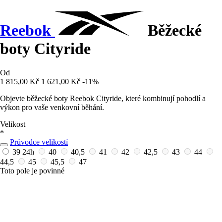
Reebok
Běžecké
boty Cityride
Od
1 815,00 Kč
1 621,00 Kč
-11%
Objevte běžecké boty Reebok Cityride, které kombinují pohodlí a
výkon pro vaše venkovní běhání.
Velikost
*
Průvodce velikostí
39
24h
40
40,5
41
42
42,5
43
44
44,5
45
45,5
47
Toto pole je povinné