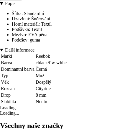
Popis
Šířka: Standardní
Uzavření: Šněrování
Horní materiál: Textil
Podšívka: Textil
Mezivo: EVA pěna
Podešev: guma
Další informace
Marki
Reebok
Barva
cblack/ftw white
Dominantní barva
Černá
Typ
Muž
Věk
Dospělý
Rozsah
Cityride
Drop
8 mm
Stabilita
Neutre
Loading...
Loading...
Všechny naše značky