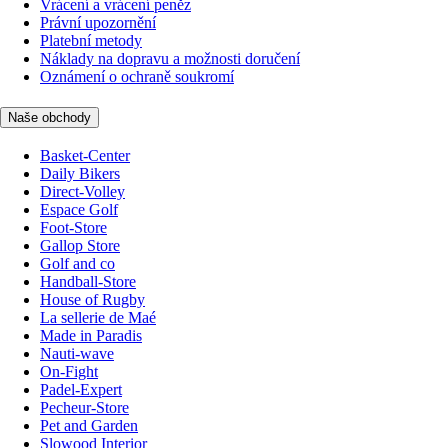
Vrácení a vrácení peněz
Právní upozornění
Platební metody
Náklady na dopravu a možnosti doručení
Oznámení o ochraně soukromí
Naše obchody
Basket-Center
Daily Bikers
Direct-Volley
Espace Golf
Foot-Store
Gallop Store
Golf and co
Handball-Store
House of Rugby
La sellerie de Maé
Made in Paradis
Nauti-wave
On-Fight
Padel-Expert
Pecheur-Store
Pet and Garden
Slowood Interior