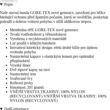
Popis
Naše slavná bunda GORE-TEX nové generace, navržená pro běžce
hledající ochranu před špatným počasím, která se osvědčila, poskytuje
pohodlí a dobrou volnost pohybu, s nižší uhlíkovou stopou.
Membrána ePE GORE-TEX nové generace
Trvalá voděodolnost a větruodolnost
Vyrobena z recyklovaných materiálů
Lze použít s lehkým batohem
Inovativní kinetický design: efekt druhé kůže pro úplnou
svobodu pohybu
Nastavitelná kapuce s elastickým lemem pro optimální
přizpůsobení
Vysoký límec
Dvě zipové kapsy na ruce
Nastavitelný lem
Svařované švy
Reflexní prvky
Hmotnost: 201 gramů
VNĚJŠÍ VRSTVA TKANINY: 100% NYLON
(RECYCLOVANÝ) VNITŘNÍ VRSTVA TKANINY: 100%
NYLON (RECYCLOVANÝ)
Další informace