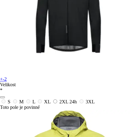
+-2
Velikost
*
S
M
L
XL
2XL
24h
3XL
Toto pole je povinné