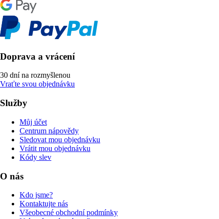
Doprava a vrácení
30 dní na rozmyšlenou
Vraťte svou objednávku
Služby
Můj účet
Centrum nápovědy
Sledovat mou objednávku
Vrátit mou objednávku
Kódy slev
O nás
Kdo jsme?
Kontaktujte nás
Všeobecné obchodní podmínky