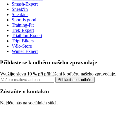
Smash-Expert
Sneak'In
Sneakids
Sport is good
Training-Fit
Trek-Expert
Triathlon-Expert
TripnBikers
Vélo-Store
Winter-Expert
Přihlaste se k odběru našeho zpravodaje
Využijte slevu 10 % při přihlášení k odběru našeho zpravodaje.
Přihlásit se k odběru
Zůstaňte v kontaktu
Najděte nás na sociálních sítích