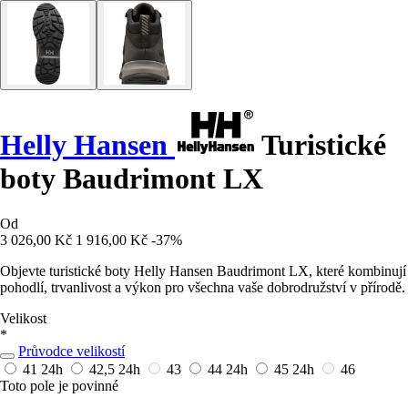
Helly Hansen
Turistické
boty Baudrimont LX
Od
3 026,00 Kč
1 916,00 Kč
-37%
Objevte turistické boty Helly Hansen Baudrimont LX, které kombinují
pohodlí, trvanlivost a výkon pro všechna vaše dobrodružství v přírodě.
Velikost
*
Průvodce velikostí
41
24h
42,5
24h
43
44
24h
45
24h
46
Toto pole je povinné