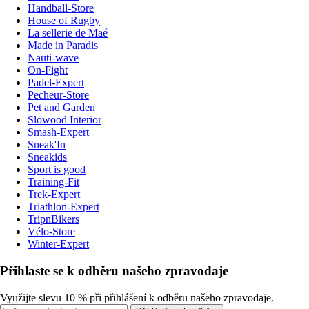
Handball-Store
House of Rugby
La sellerie de Maé
Made in Paradis
Nauti-wave
On-Fight
Padel-Expert
Pecheur-Store
Pet and Garden
Slowood Interior
Smash-Expert
Sneak'In
Sneakids
Sport is good
Training-Fit
Trek-Expert
Triathlon-Expert
TripnBikers
Vélo-Store
Winter-Expert
Přihlaste se k odběru našeho zpravodaje
Využijte slevu 10 % při přihlášení k odběru našeho zpravodaje.