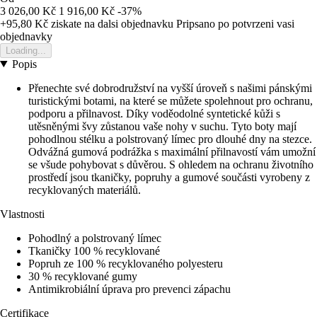
3 026,00 Kč
1 916,00 Kč
-37%
+95,80 Kč
ziskate na dalsi objednavku
Pripsano po potvrzeni vasi
objednavky
Loading...
Popis
Přenechte své dobrodružství na vyšší úroveň s našimi pánskými
turistickými botami, na které se můžete spolehnout pro ochranu,
podporu a přilnavost. Díky voděodolné syntetické kůži s
utěsněnými švy zůstanou vaše nohy v suchu. Tyto boty mají
pohodlnou stélku a polstrovaný límec pro dlouhé dny na stezce.
Odvážná gumová podrážka s maximální přilnavostí vám umožní
se všude pohybovat s důvěrou. S ohledem na ochranu životního
prostředí jsou tkaničky, popruhy a gumové součásti vyrobeny z
recyklovaných materiálů.
Vlastnosti
Pohodlný a polstrovaný límec
Tkaničky 100 % recyklované
Popruh ze 100 % recyklovaného polyesteru
30 % recyklované gumy
Antimikrobiální úprava pro prevenci zápachu
Certifikace