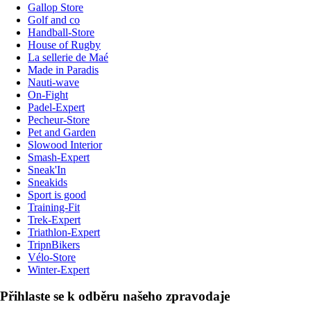
Gallop Store
Golf and co
Handball-Store
House of Rugby
La sellerie de Maé
Made in Paradis
Nauti-wave
On-Fight
Padel-Expert
Pecheur-Store
Pet and Garden
Slowood Interior
Smash-Expert
Sneak'In
Sneakids
Sport is good
Training-Fit
Trek-Expert
Triathlon-Expert
TripnBikers
Vélo-Store
Winter-Expert
Přihlaste se k odběru našeho zpravodaje