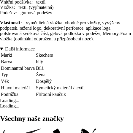
Vnitřní podšívka: textil
Vložka: textil (vyjímatelná)
Podešev: gumová podešev
Vlastnosti
: vyměnitelná vložka, vhodné pro vložky, vyvýšený
podpatek, ražené logo, dekorativní perforace, aplikace loga,
polstrovaná svršková část, gelová podložka v podešvi, Memory-Foam
vložka (optimální odpružení a přizpůsobení noze).
Další informace
Marki
Skechers
Barva
bílý
Dominantní barva
Bílá
Typ
Žena
Věk
Dospělý
Hlavní materiál
Syntetický materiál / textil
Podrážka
Přírodní kaučuk
Loading...
Loading...
Všechny naše značky