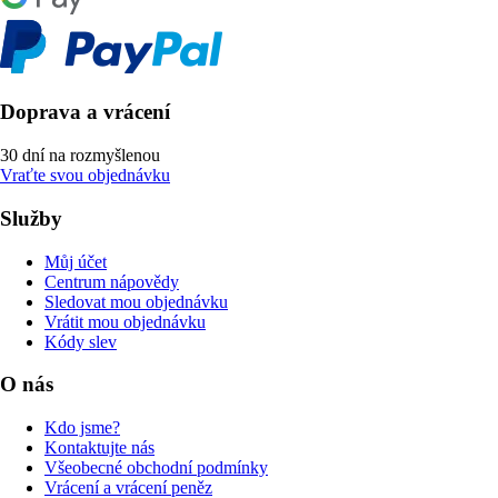
Doprava a vrácení
30 dní na rozmyšlenou
Vraťte svou objednávku
Služby
Můj účet
Centrum nápovědy
Sledovat mou objednávku
Vrátit mou objednávku
Kódy slev
O nás
Kdo jsme?
Kontaktujte nás
Všeobecné obchodní podmínky
Vrácení a vrácení peněz