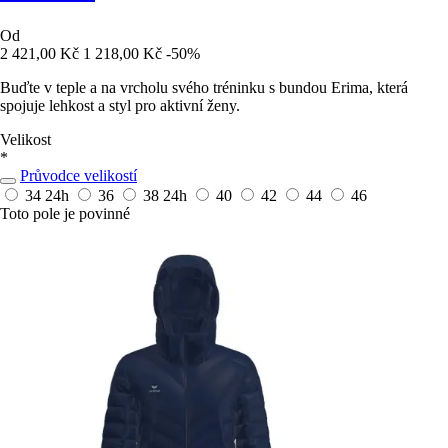
Od
2 421,00 Kč
1 218,00 Kč
-50%
Buďte v teple a na vrcholu svého tréninku s bundou Erima, která
spojuje lehkost a styl pro aktivní ženy.
Velikost
*
Průvodce velikostí
34
24h
36
38
24h
40
42
44
46
Toto pole je povinné