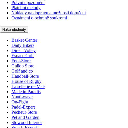
Právní upozornění
Platební metody
Náklady na dopravu a možnosti doručení
Oznámení o ochraně soukromí
Naše obchody
Basket-Center
Daily Bikers
Direct-Volley
Espace Golf
Foot-Store
Gallop Store
Golf and co
Handball-Store
House of Rugby
La sellerie de Maé
Made in Paradis
Nauti-wave
On-Fight
Padel-Expert
Pecheur-Store
Pet and Garden
Slowood Interior
Smash-Expert