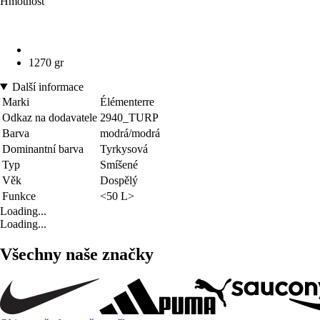
Hmotnost
1270 gr
Další informace
Marki
Élémenterre
Odkaz na dodavatele
2940_TURP
Barva
modrá/modrá
Dominantní barva
Tyrkysová
Typ
Smíšené
Věk
Dospělý
Funkce
<50 L>
Loading...
Loading...
Všechny naše značky