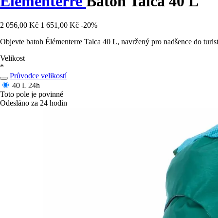
Élémenterre
Batoh Talca 40 L
2 056,00 Kč
1 651,00 Kč
-20%
Objevte batoh Élémenterre Talca 40 L, navržený pro nadšence do turist
Velikost
*
Průvodce velikostí
40 L
24h
Toto pole je povinné
Odesláno za 24 hodin