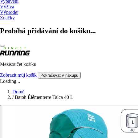
Vybavení
Výživa
Výprodej
Značky
Probíhá přidávání do košíku...
Mezisoučet košíku
Zobrazit můj košík
Pokračovat v nákupu
Loading...
Domů
/
Batoh Élémenterre Talca 40 L