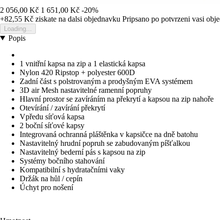
2 056,00 Kč
1 651,00 Kč
-20%
+82,55 Kč
ziskate na dalsi objednavku
Pripsano po potvrzeni vasi obj
Loading...
Popis
1 vnitřní kapsa na zip a 1 elastická kapsa
Nylon 420 Ripstop + polyester 600D
Zadní část s polstrovaným a prodyšným EVA systémem
3D air Mesh nastavitelné ramenní popruhy
Hlavní prostor se zavíráním na překrytí a kapsou na zip nahoře
Otevírání / zavírání překrytí
Vpředu síťová kapsa
2 boční síťové kapsy
Integrovaná ochranná pláštěnka v kapsičce na dně batohu
Nastavitelný hrudní popruh se zabudovaným píšťalkou
Nastavitelný bederní pás s kapsou na zip
Systémy bočního stahování
Kompatibilní s hydratačními vaky
Držák na hůl / cepín
Úchyt pro nošení