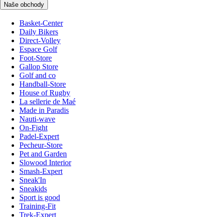
Naše obchody
Basket-Center
Daily Bikers
Direct-Volley
Espace Golf
Foot-Store
Gallop Store
Golf and co
Handball-Store
House of Rugby
La sellerie de Maé
Made in Paradis
Nauti-wave
On-Fight
Padel-Expert
Pecheur-Store
Pet and Garden
Slowood Interior
Smash-Expert
Sneak'In
Sneakids
Sport is good
Training-Fit
Trek-Expert