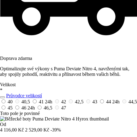
Doprava zdarma
Optimalizujte své výkony s Puma Deviate Nitro 4, navrženými tak,
aby spojily pohodlí, reaktivitu a přilnavost během vašich běhů.
Velikost
*
Průvodce velikostí
40
40,5
41
24h
42
42,5
43
44
24h
44,5
45
46
24h
46,5
47
Toto pole je povinné
Od
4 116,00 Kč
2 529,00 Kč
-39%