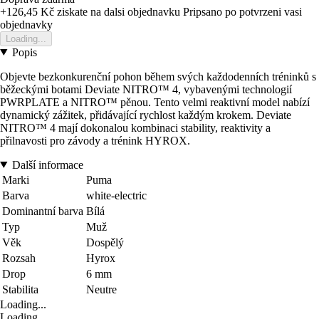
+126,45 Kč
ziskate na dalsi objednavku
Pripsano po potvrzeni vasi
objednavky
Loading...
Popis
Objevte bezkonkurenční pohon během svých každodenních tréninků s
běžeckými botami Deviate NITRO™ 4, vybavenými technologií
PWRPLATE a NITRO™ pěnou. Tento velmi reaktivní model nabízí
dynamický zážitek, přidávající rychlost každým krokem. Deviate
NITRO™ 4 mají dokonalou kombinaci stability, reaktivity a
přilnavosti pro závody a trénink HYROX.
Další informace
Marki
Puma
Barva
white-electric
Dominantní barva
Bílá
Typ
Muž
Věk
Dospělý
Rozsah
Hyrox
Drop
6 mm
Stabilita
Neutre
Loading...
Loading...