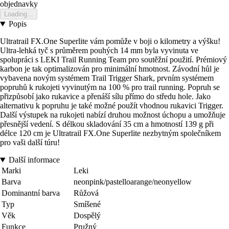
objednavky
Loading...
Popis
Ultratrail FX.One Superlite vám pomůže v boji o kilometry a výšku!
Ultra-lehká tyč s průměrem pouhých 14 mm byla vyvinuta ve
spolupráci s LEKI Trail Running Team pro soutěžní použití. Prémiový
karbon je tak optimalizován pro minimální hmotnost. Závodní hůl je
vybavena novým systémem Trail Trigger Shark, prvním systémem
popruhů k rukojeti vyvinutým na 100 % pro trail running. Popruh se
přizpůsobí jako rukavice a přenáší sílu přímo do středu hole. Jako
alternativu k popruhu je také možné použít vhodnou rukavici Trigger.
Další výstupek na rukojeti nabízí druhou možnost úchopu a umožňuje
přesnější vedení. S délkou skladování 35 cm a hmotností 139 g při
délce 120 cm je Ultratrail FX.One Superlite nezbytným společníkem
pro vaši další túru!
Další informace
Marki
Leki
Barva
neonpink/pastelloarange/neonyellow
Dominantní barva
Růžová
Typ
Smíšené
Věk
Dospělý
Funkce
Pružný