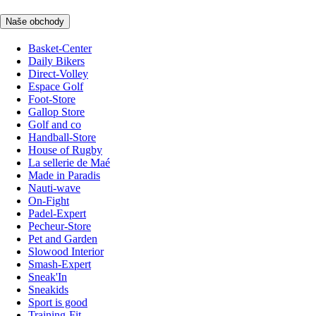
Naše obchody
Basket-Center
Daily Bikers
Direct-Volley
Espace Golf
Foot-Store
Gallop Store
Golf and co
Handball-Store
House of Rugby
La sellerie de Maé
Made in Paradis
Nauti-wave
On-Fight
Padel-Expert
Pecheur-Store
Pet and Garden
Slowood Interior
Smash-Expert
Sneak'In
Sneakids
Sport is good
Training-Fit