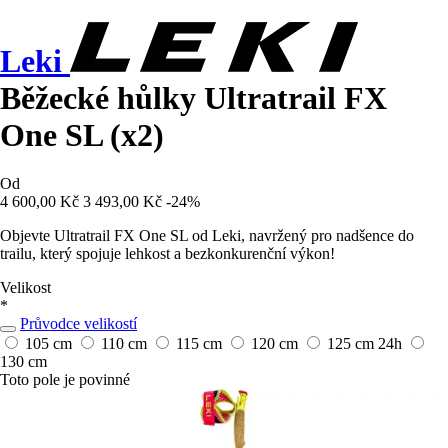
Leki
Běžecké hůlky Ultratrail FX
One SL (x2)
Od
4 600,00 Kč
3 493,00 Kč
-24%
Objevte Ultratrail FX One SL od Leki, navržený pro nadšence do
trailu, který spojuje lehkost a bezkonkurenční výkon!
Velikost
*
Průvodce velikostí
105 cm
110 cm
115 cm
120 cm
125 cm
24h
130 cm
Toto pole je povinné