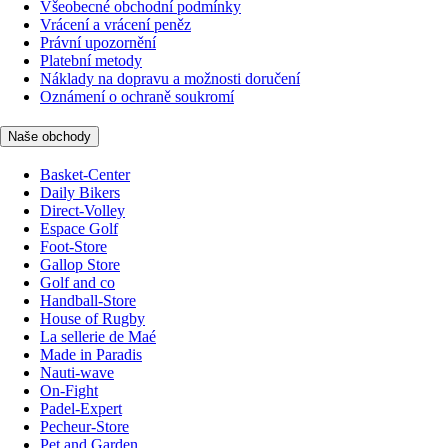
Všeobecné obchodní podmínky
Vrácení a vrácení peněz
Právní upozornění
Platební metody
Náklady na dopravu a možnosti doručení
Oznámení o ochraně soukromí
Naše obchody
Basket-Center
Daily Bikers
Direct-Volley
Espace Golf
Foot-Store
Gallop Store
Golf and co
Handball-Store
House of Rugby
La sellerie de Maé
Made in Paradis
Nauti-wave
On-Fight
Padel-Expert
Pecheur-Store
Pet and Garden