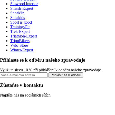
Slowood Interior
Smash-Expert
Sneak'In
Sneakids
Sport is good
Training-Fit
Trek-Expert
Triathlon-Expert
TripnBikers
Vélo-Store
Winter-Expert
Přihlaste se k odběru našeho zpravodaje
Využijte slevu 10 % při přihlášení k odběru našeho zpravodaje.
Přihlásit se k odběru
Zůstaňte v kontaktu
Najděte nás na sociálních sítích