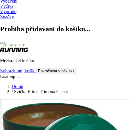
Vybavení
Výživa
Výprodej
Značky
Probíhá přidávání do košíku...
Mezisoučet košíku
Zobrazit můj košík
Pokračovat v nákupu
Loading...
Domů
/
Svíčka Erima Trimona Classic