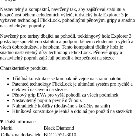
Nastavitelný a kompaktní, navržený tak, aby zajišťoval stabilitu a
bezpečnost během celodenních výletů, turistický holz Explorer 3 je
vybaven technologií FlickLock, pohodlnými pěnovými gripy a snadno
nastavitelnými popruhy.
Navržený pro turisty dbající na pohodlí, trekkingový holz Explorer 3
poskytuje spolehlivou stabilitu a podporu během celodenních výletů a
všech dobrodružství s batohem. Tento kompaktní třídílný holz je
snadno nastavitelný díky technologii FlickLock. Pěnové gripy a
nastavitelný popruh zajišťují pohodlí a bezpečnost na stezce.
Charakteristiky produktu
Třídílná konstrukce se kompaktně vejde na stranu batohu.
Patented technology FlickLock je ultimátní systém pro rychlé a
efektivní nastavení na stezce.
Pěnový grip EVA pro vyšší pohodlí za všech podmínek
Nastavitelný popruh pevně drží holz
Nahraditelné košíčky (dodáváno s košíčky na sníh)
Hliníková konstrukce je lehká a odolná pro použití na stezkách.
Další informace
Marki
Black Diamond
Odkaz na dodavatele
BD112551-3010