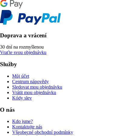
Doprava a vrácení
30 dní na rozmyšlenou
Vraťte svou objednávku
Služby
Můj účet
Centrum nápovědy
Sledovat mou objednávku
Vrátit mou objednávku
Kódy slev
O nás
Kdo jsme?
Kontaktujte nás
Všeobecné obchodní podmínky