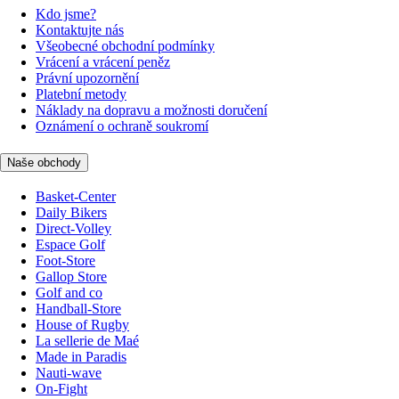
Kdo jsme?
Kontaktujte nás
Všeobecné obchodní podmínky
Vrácení a vrácení peněz
Právní upozornění
Platební metody
Náklady na dopravu a možnosti doručení
Oznámení o ochraně soukromí
Naše obchody
Basket-Center
Daily Bikers
Direct-Volley
Espace Golf
Foot-Store
Gallop Store
Golf and co
Handball-Store
House of Rugby
La sellerie de Maé
Made in Paradis
Nauti-wave
On-Fight