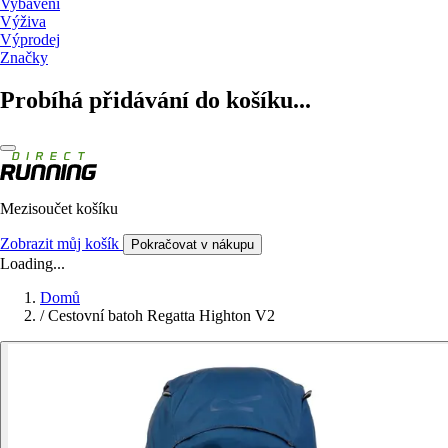
Vybavení
Výživa
Výprodej
Značky
Probíhá přidávání do košíku...
Mezisoučet košíku
Zobrazit můj košík
Pokračovat v nákupu
Loading...
Domů
/
Cestovní batoh Regatta Highton V2