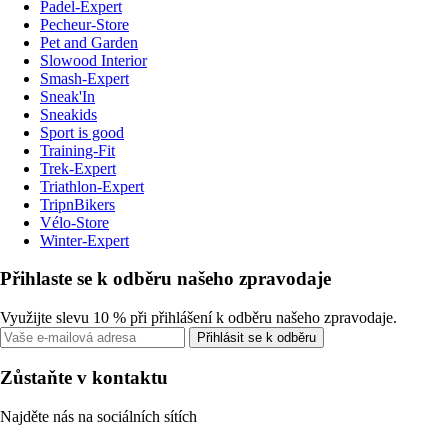
Padel-Expert
Pecheur-Store
Pet and Garden
Slowood Interior
Smash-Expert
Sneak'In
Sneakids
Sport is good
Training-Fit
Trek-Expert
Triathlon-Expert
TripnBikers
Vélo-Store
Winter-Expert
Přihlaste se k odběru našeho zpravodaje
Využijte slevu 10 % při přihlášení k odběru našeho zpravodaje.
Přihlásit se k odběru
Zůstaňte v kontaktu
Najděte nás na sociálních sítích