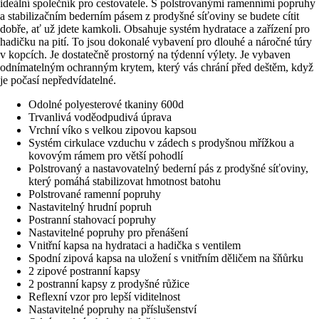
ideální společník pro cestovatele. S polstrovanými ramenními popruhy
a stabilizačním bederním pásem z prodyšné síťoviny se budete cítit
dobře, ať už jdete kamkoli. Obsahuje systém hydratace a zařízení pro
hadičku na pití. To jsou dokonalé vybavení pro dlouhé a náročné túry
v kopcích. Je dostatečně prostorný na týdenní výlety. Je vybaven
odnímatelným ochranným krytem, který vás chrání před deštěm, když
je počasí nepředvídatelné.
Odolné polyesterové tkaniny 600d
Trvanlivá voděodpudivá úprava
Vrchní víko s velkou zipovou kapsou
Systém cirkulace vzduchu v zádech s prodyšnou mřížkou a
kovovým rámem pro větší pohodlí
Polstrovaný a nastavovatelný bederní pás z prodyšné síťoviny,
který pomáhá stabilizovat hmotnost batohu
Polstrované ramenní popruhy
Nastavitelný hrudní popruh
Postranní stahovací popruhy
Nastavitelné popruhy pro přenášení
Vnitřní kapsa na hydrataci a hadička s ventilem
Spodní zipová kapsa na uložení s vnitřním děličem na šňůrku
2 zipové postranní kapsy
2 postranní kapsy z prodyšné růžice
Reflexní vzor pro lepší viditelnost
Nastavitelné popruhy na příslušenství