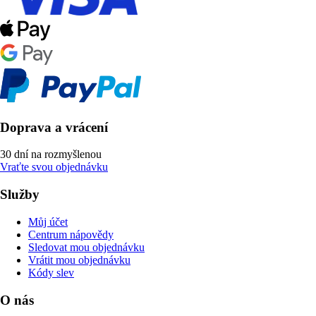
Doprava a vrácení
30 dní na rozmyšlenou
Vraťte svou objednávku
Služby
Můj účet
Centrum nápovědy
Sledovat mou objednávku
Vrátit mou objednávku
Kódy slev
O nás