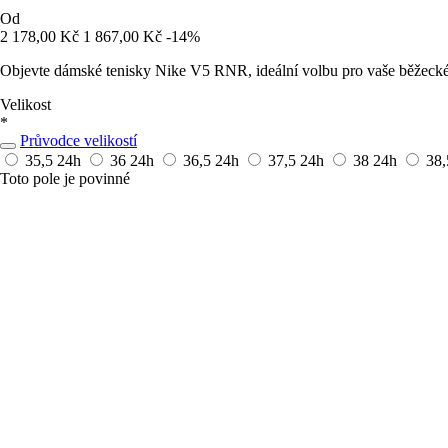
Od
2 178,00 Kč
1 867,00 Kč
-14%
Objevte dámské tenisky Nike V5 RNR, ideální volbu pro vaše běžecké tr
Velikost
*
Průvodce velikostí
35,5
24h
36
24h
36,5
24h
37,5
24h
38
24h
38
Toto pole je povinné