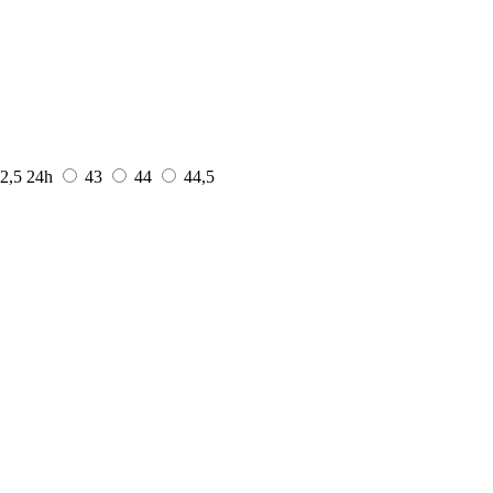
2,5
24h
43
44
44,5