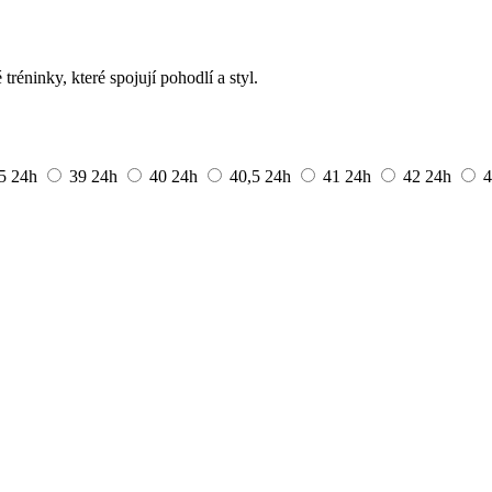
éninky, které spojují pohodlí a styl.
,5
24h
39
24h
40
24h
40,5
24h
41
24h
42
24h
4