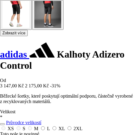
Zobrazit více
adidas
Kalhoty Adizero
Control
Od
3 147,00 Kč
2 175,00 Kč
-31%
Běžecké šortky, které poskytují optimální podporu, částečně vyrobené
z recyklovaných materiálů.
Velikost
*
Průvodce velikostí
XS
S
M
L
XL
2XL
Toto pole je povinné