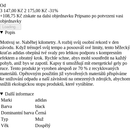
Od
3 147,00 Kč
2 175,00 Kč
-31%
+108,75 Kč
ziskate na dalsi objednavku
Pripsano po potvrzeni vasi
objednavky
Loading...
Popis
Motivuj se. Naběhej kilometry. A rozbij svůj osobní rekord v den
závodu. Když trénuješ svůj tempo a posouváš své limity, tento běžecký
kraťas adidas obepíná tvé svaly pro lehkou podporu s kompresním
efektem a obratný krok. Rychle schne, abys mohl soustředit na každý
pohyb, aniž bys se zapotil. Kapsy ti umožňují mít energetické gely po
ruce. Tento produkt je vyroben alespoň ze 70 % z recyklovaných
materiálů. Opětovným použitím již vytvořených materiálů přispíváme
ke snižování odpadu a naší závislosti na omezených zdrojích, abychom
snížili ekologickou stopu produktů, které vyrábíme.
Další informace
Marki
adidas
Barva
black
Dominantní barva
Černá
Typ
Muž
Věk
Dospělý