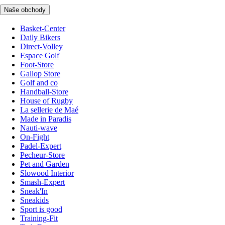
Naše obchody
Basket-Center
Daily Bikers
Direct-Volley
Espace Golf
Foot-Store
Gallop Store
Golf and co
Handball-Store
House of Rugby
La sellerie de Maé
Made in Paradis
Nauti-wave
On-Fight
Padel-Expert
Pecheur-Store
Pet and Garden
Slowood Interior
Smash-Expert
Sneak'In
Sneakids
Sport is good
Training-Fit