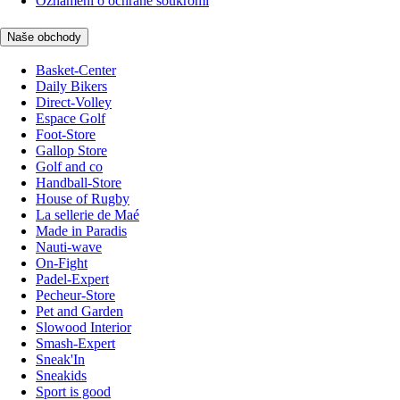
Oznámení o ochraně soukromí
Naše obchody
Basket-Center
Daily Bikers
Direct-Volley
Espace Golf
Foot-Store
Gallop Store
Golf and co
Handball-Store
House of Rugby
La sellerie de Maé
Made in Paradis
Nauti-wave
On-Fight
Padel-Expert
Pecheur-Store
Pet and Garden
Slowood Interior
Smash-Expert
Sneak'In
Sneakids
Sport is good