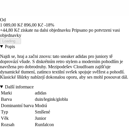
Od
1 089,00 Kč
896,00 Kč
-18%
+44,80 Kč
ziskate na dalsi objednavku
Pripsano po potvrzeni vasi
objednavky
Loading...
Popis
Najdi se, hraj a začni znovu: tato sneaker adidas pro juniory tě
doprovází všude. S diskrétním retro stylem a moderním pohodlím je
navržena pro dobrodruhy. Mezipodešev Cloudfoam zajišťuje
dynamické tlumení, zatímco textilní svršek spojuje svěžest a pohodlí.
Klasické šňůrky nabízejí dokonalou oporu, aby ses mohl posouvat dál.
Další informace
Marki
adidas
Barva
duin/legink/globlu
Dominantní barva
Modrá
Typ
Smíšené
Věk
Junior
Rozsah
Runfalcon