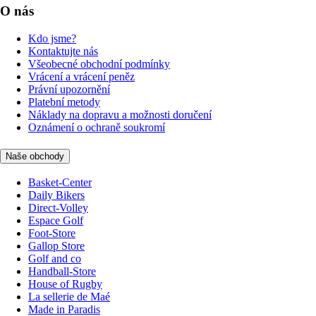
O nás
Kdo jsme?
Kontaktujte nás
Všeobecné obchodní podmínky
Vrácení a vrácení peněz
Právní upozornění
Platební metody
Náklady na dopravu a možnosti doručení
Oznámení o ochraně soukromí
Naše obchody
Basket-Center
Daily Bikers
Direct-Volley
Espace Golf
Foot-Store
Gallop Store
Golf and co
Handball-Store
House of Rugby
La sellerie de Maé
Made in Paradis