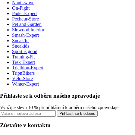
Nauti-wave
On-Fight
Padel-Expert
Pecheur-Store
Pet and Garden
Slowood Interior
Smash-Expert
Sneak'In
Sneakids
Sport is good
Training-Fit
Trek-Expert
Triathlon-Expert
TripnBikers
Vélo-Store
Winter-Expert
Přihlaste se k odběru našeho zpravodaje
Využijte slevu 10 % při přihlášení k odběru našeho zpravodaje.
Přihlásit se k odběru
Zůstaňte v kontaktu