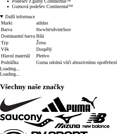
Podešev z gumy Continental™
Gumová podešev Continental™
Další informace
Marki
adidas
Barva
ftwwht/silvmt/luor
Dominantní barva
Bílá
Typ
Žena
Věk
Dospělý
Hlavní materiál
Pletivo
Podrážka
Guma odolná vůči abrazivnímu opotřebení
Loading...
Loading...
Všechny naše značky