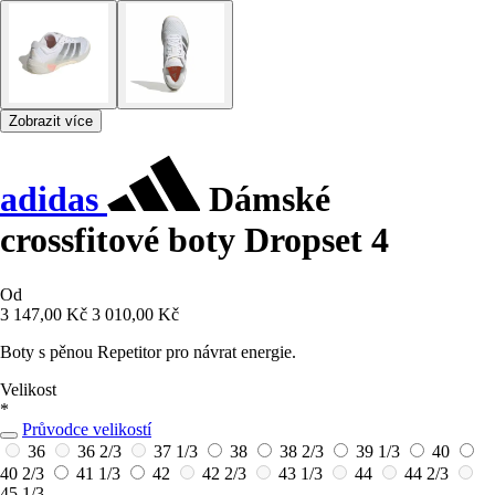
Zobrazit více
adidas
Dámské
crossfitové boty Dropset 4
Od
3 147,00 Kč
3 010,00 Kč
Boty s pěnou Repetitor pro návrat energie.
Velikost
*
Průvodce velikostí
36
36 2/3
37 1/3
38
38 2/3
39 1/3
40
40 2/3
41 1/3
42
42 2/3
43 1/3
44
44 2/3
45 1/3