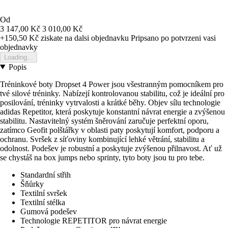
Od
3 147,00 Kč
3 010,00 Kč
+150,50 Kč
ziskate na dalsi objednavku
Pripsano po potvrzeni vasi
objednavky
Loading...
Popis
Tréninkové boty Dropset 4 Power jsou všestranným pomocníkem pro
tvé silové tréninky. Nabízejí kontrolovanou stabilitu, což je ideální pro
posilování, tréninky vytrvalosti a krátké běhy. Objev sílu technologie
adidas Repetitor, která poskytuje konstantní návrat energie a zvýšenou
stabilitu. Nastavitelný systém šněrování zaručuje perfektní oporu,
zatímco Geofit polštářky v oblasti paty poskytují komfort, podporu a
ochranu. Svršek z síťoviny kombinující lehké větrání, stabilitu a
odolnost. Podešev je robustní a poskytuje zvýšenou přilnavost. Ať už
se chystáš na box jumps nebo sprinty, tyto boty jsou tu pro tebe.
Standardní střih
Šňůrky
Textilní svršek
Textilní stélka
Gumová podešev
Technologie REPETITOR pro návrat energie