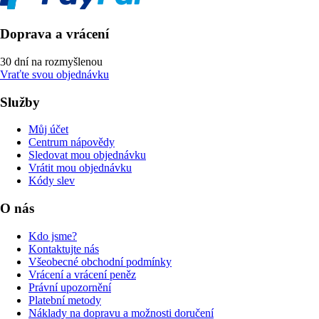
Doprava a vrácení
30 dní na rozmyšlenou
Vraťte svou objednávku
Služby
Můj účet
Centrum nápovědy
Sledovat mou objednávku
Vrátit mou objednávku
Kódy slev
O nás
Kdo jsme?
Kontaktujte nás
Všeobecné obchodní podmínky
Vrácení a vrácení peněz
Právní upozornění
Platební metody
Náklady na dopravu a možnosti doručení