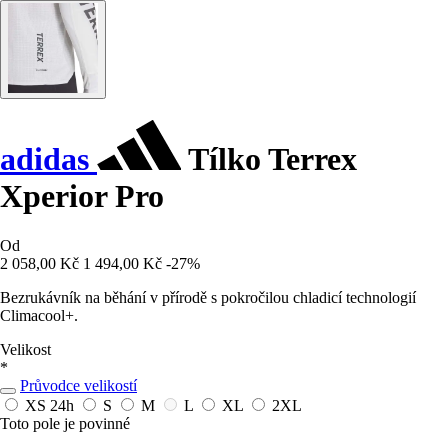
adidas
Tílko Terrex
Xperior Pro
Od
2 058,00 Kč
1 494,00 Kč
-27%
Bezrukávník na běhání v přírodě s pokročilou chladicí technologií
Climacool+.
Velikost
*
Průvodce velikostí
XS
24h
S
M
L
XL
2XL
Toto pole je povinné