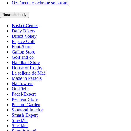
Oznámení o ochraně soukromí
Naše obchody
Basket-Center
Daily Bikers
Direct-Volley
Espace Golf
Foot-Store
Gallop Store
Golf and co
Handball-Store
House of Rugby
La sellerie de Maé
Made in Paradis
Nauti-wave
On-Fight
Padel-Expert
Pecheur-Store
Pet and Garden
Slowood Interior
Smash-Expert
Sneak'In
Sneakids
Sport is good