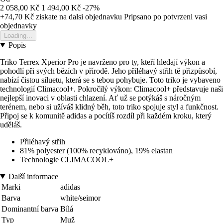
2 058,00 Kč
1 494,00 Kč
-27%
+74,70 Kč
ziskate na dalsi objednavku
Pripsano po potvrzeni vasi
objednavky
Loading...
Popis
Triko Terrex Xperior Pro je navrženo pro ty, kteří hledají výkon a
pohodlí při svých bězích v přírodě. Jeho přiléhavý střih tě přizpůsobí,
nabízí čistou siluetu, která se s tebou pohybuje. Toto triko je vybaveno
technologií Climacool+. Pokročilý výkon: Climacool+ představuje naši
nejlepší inovaci v oblasti chlazení. Ať už se potýkáš s náročným
terénem, nebo si užíváš klidný běh, toto triko spojuje styl a funkčnost.
Připoj se k komunitě adidas a pocítíš rozdíl při každém kroku, který
uděláš.
Přiléhavý střih
81% polyester (100% recyklováno), 19% elastan
Technologie CLIMACOOL+
Další informace
Marki
adidas
Barva
white/seimor
Dominantní barva
Bílá
Typ
Muž