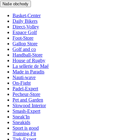
Naše obchody
Basket-Center
Daily Bikers
Direct-Volley
Espace Golf
Foot-Store
Gallop Store
Golf and co
Handball-Store
House of Rugby
La sellerie de Maé
Made in Paradis
Nauti-wave
On-Fight
Padel-Expert
Pecheur-Store
Pet and Garden
Slowood Interior
Smash-Expert
Sneak'In
Sneakids
Sport is good
Training-Fit
Trek-Expert