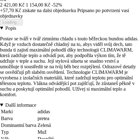
2 421,00 Kč
1 154,00 Kč
-52%
+57,70 Kč
ziskate na dalsi objednavku
Pripsano po potvrzeni vasi
objednavky
Loading...
Popis
Postav se tváří v tvář zimnímu chladu s touto běžeckou bundou adidas.
Když je vzduch dostatečně chladný na to, abys viděl svůj dech, tato
bunda ti zajistí maximální pohodlí díky technologii CLIMAWARM,
která zadržuje teplo a odvádí pot, aby podpořila výkon tím, že tě
udržuje v teple a suchu. Její stylová silueta se snadno vrství a
umožňuje ti soustředit se na tvůj běh bez rozptýlení. Odrazové detaily
se osvědčují při slabém osvětlení. Technologie CLIMAWARM je
vyrobena z izolačních materiálů, které zadržují teplotu pro optimální
tělesnou teplotu. Vlákna odvádějící pot zajišťují, že zůstaneš pěkně v
suchu a poskytují optimální pohodlí. Užívej si maximální teplo a
komfort.
Další informace
Marki
adidas
Barva
pretea
Dominantní barva
Zelená
Typ
Muž
Věk
Dospělý