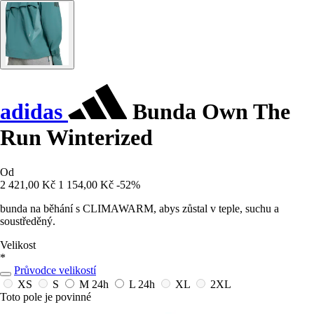
adidas
Bunda Own The
Run Winterized
Od
2 421,00 Kč
1 154,00 Kč
-52%
bunda na běhání s CLIMAWARM, abys zůstal v teple, suchu a
soustředěný.
Velikost
*
Průvodce velikostí
XS
S
M
24h
L
24h
XL
2XL
Toto pole je povinné