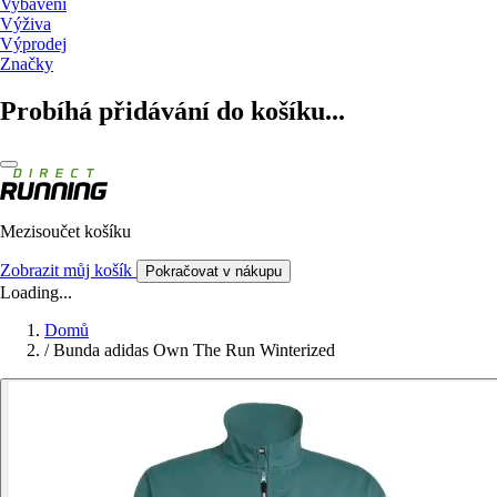
Vybavení
Výživa
Výprodej
Značky
Probíhá přidávání do košíku...
Mezisoučet košíku
Zobrazit můj košík
Pokračovat v nákupu
Loading...
Domů
/
Bunda adidas Own The Run Winterized