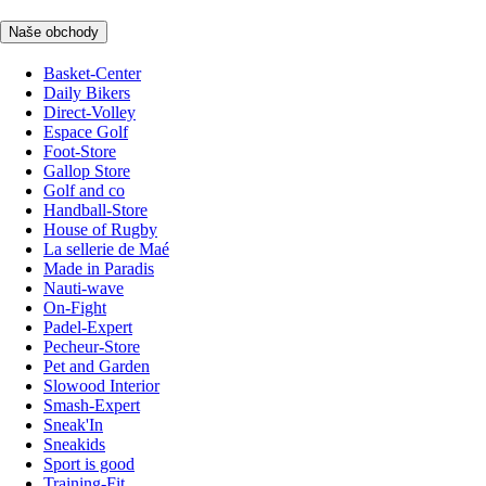
Naše obchody
Basket-Center
Daily Bikers
Direct-Volley
Espace Golf
Foot-Store
Gallop Store
Golf and co
Handball-Store
House of Rugby
La sellerie de Maé
Made in Paradis
Nauti-wave
On-Fight
Padel-Expert
Pecheur-Store
Pet and Garden
Slowood Interior
Smash-Expert
Sneak'In
Sneakids
Sport is good
Training-Fit