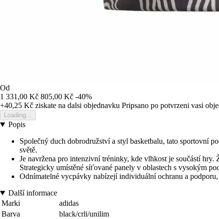
Od
1 331,00 Kč
805,00 Kč
-40%
+40,25 Kč
ziskate na dalsi objednavku
Pripsano po potvrzeni vasi obj
Loading...
Popis
Společný duch dobrodružství a styl basketbalu, tato sportovní 
světě.
Je navržena pro intenzivní tréninky, kde vlhkost je součástí hr
Strategicky umístěné síťované panely v oblastech s vysokým poce
Odnímatelné vycpávky nabízejí individuální ochranu a podporu, 
Další informace
Marki
adidas
Barva
black/crli/unilim