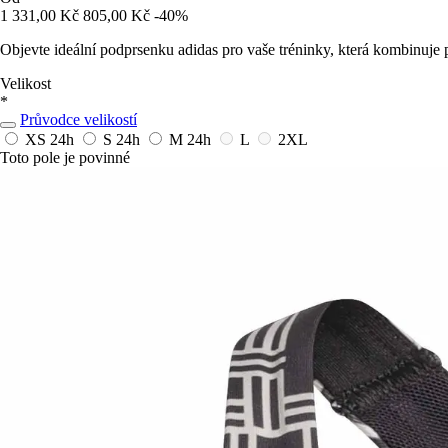
1 331,00 Kč
805,00 Kč
-40%
Objevte ideální podprsenku adidas pro vaše tréninky, která kombinuje p
Velikost
*
Průvodce velikostí
XS
24h
S
24h
M
24h
L
2XL
Toto pole je povinné