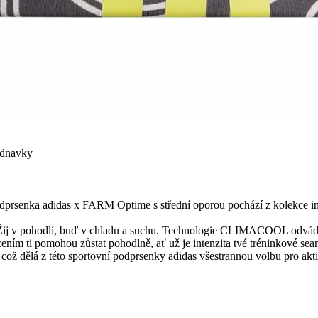
ednavky
podprsenka adidas x FARM Optime s střední oporou pochází z kolekce i
y. Žij v pohodlí, buď v chladu a suchu. Technologie CLIMACOOL odvádí 
ním ti pomohou zůstat pohodlně, ať už je intenzita tvé tréninkové sean
což dělá z této sportovní podprsenky adidas všestrannou volbu pro akti