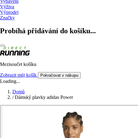
Vybavení
Výživa
Výprodej
Značky
Probíhá přidávání do košíku...
Mezisoučet košíku
Zobrazit můj košík
Pokračovat v nákupu
Loading...
Domů
/
Dámský plavky adidas Power