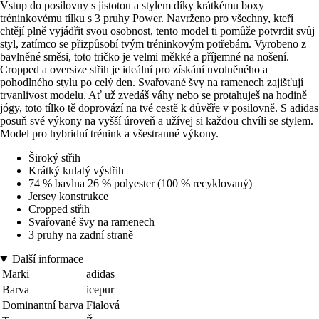
Vstup do posilovny s jistotou a stylem díky krátkému boxy
tréninkovému tílku s 3 pruhy Power. Navrženo pro všechny, kteří
chtějí plně vyjádřit svou osobnost, tento model ti pomůže potvrdit svůj
styl, zatímco se přizpůsobí tvým tréninkovým potřebám. Vyrobeno z
bavlněné směsi, toto tričko je velmi měkké a příjemné na nošení.
Cropped a oversize střih je ideální pro získání uvolněného a
pohodlného stylu po celý den. Svařované švy na ramenech zajišťují
trvanlivost modelu. Ať už zvedáš váhy nebo se protahuješ na hodině
jógy, toto tílko tě doprovází na tvé cestě k důvěře v posilovně. S adidas
posuň své výkony na vyšší úroveň a užívej si každou chvíli se stylem.
Model pro hybridní trénink a všestranné výkony.
Široký střih
Krátký kulatý výstřih
74 % bavlna 26 % polyester (100 % recyklovaný)
Jersey konstrukce
Cropped střih
Svařované švy na ramenech
3 pruhy na zadní straně
Další informace
Marki
adidas
Barva
icepur
Dominantní barva
Fialová