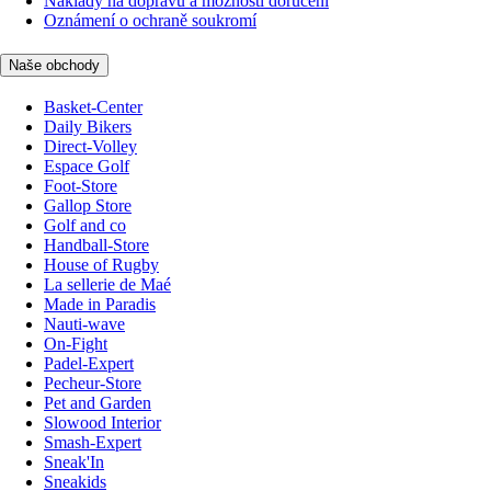
Náklady na dopravu a možnosti doručení
Oznámení o ochraně soukromí
Naše obchody
Basket-Center
Daily Bikers
Direct-Volley
Espace Golf
Foot-Store
Gallop Store
Golf and co
Handball-Store
House of Rugby
La sellerie de Maé
Made in Paradis
Nauti-wave
On-Fight
Padel-Expert
Pecheur-Store
Pet and Garden
Slowood Interior
Smash-Expert
Sneak'In
Sneakids