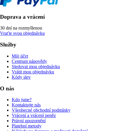
Doprava a vrácení
30 dní na rozmyšlenou
Vraťte svou objednávku
Služby
Můj účet
Centrum nápovědy
Sledovat mou objednávku
Vrátit mou objednávku
Kódy slev
O nás
Kdo jsme?
Kontaktujte nás
Všeobecné obchodní podmínky
Vrácení a vrácení peněz
Právní upozornění
Platební metody