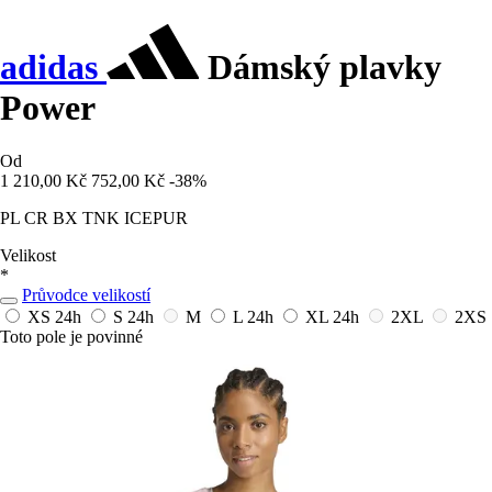
adidas
Dámský plavky
Power
Od
1 210,00 Kč
752,00 Kč
-38%
PL CR BX TNK ICEPUR
Velikost
*
Průvodce velikostí
XS
24h
S
24h
M
L
24h
XL
24h
2XL
2XS
Toto pole je povinné