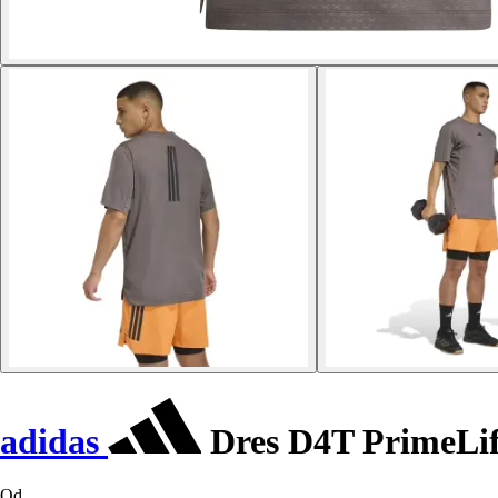
adidas
Dres D4T PrimeLift
Od