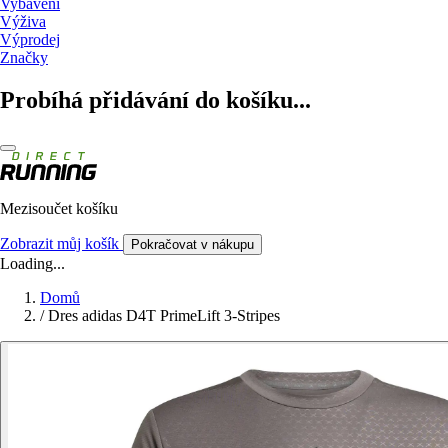
Vybavení
Výživa
Výprodej
Značky
Probíhá přidávání do košíku...
Mezisoučet košíku
Zobrazit můj košík
Pokračovat v nákupu
Loading...
Domů
/
Dres adidas D4T PrimeLift 3-Stripes