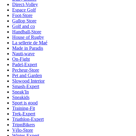
Direct-Volley
Espace Golf
Foot-Store
Gallop Store
Golf and co
Handball-Store
House of Rugby
La sellerie de Maé
Made in Paradis
Nauti-wave
On-Fight
Padel-Expert
Pecheur-Store
Pet and Garden
Slowood Interior
Smash-Expert
Sneak'In
Sneakids
Sport is good
Training-Fit
Trek-Expert
Triathlon-Expert
TripnBikers
Vélo-Store
Winter-Expert