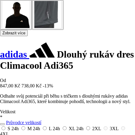
Zobrazit více
adidas
Dlouhý rukáv dres
Climacool Adi365
Od
847,00 Kč
738,00 Kč
-13%
Odhalte svůj potenciál při běhu s tričkem s dlouhými rukávy adidas
Climacool Adi365, které kombinuje pohodlí, technologii a nový styl.
Velikost
*
Průvodce velikostí
S
24h
M
24h
L
24h
XL
24h
2XL
3XL
4XL