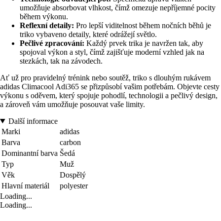
umožňuje absorbovat vlhkost, čímž omezuje nepříjemné pocity
během výkonu.
Reflexní detaily:
Pro lepší viditelnost během nočních běhů je
triko vybaveno detaily, které odrážejí světlo.
Pečlivé zpracování:
Každý prvek trika je navržen tak, aby
spojoval výkon a styl, čímž zajišťuje moderní vzhled jak na
stezkách, tak na závodech.
Ať už pro pravidelný trénink nebo soutěž, triko s dlouhým rukávem
adidas Climacool Adi365 se přizpůsobí vašim potřebám. Objevte cesty
výkonu s oděvem, který spojuje pohodlí, technologii a pečlivý design,
a zároveň vám umožňuje posouvat vaše limity.
Další informace
Marki
adidas
Barva
carbon
Dominantní barva
Šedá
Typ
Muž
Věk
Dospělý
Hlavní materiál
polyester
Loading...
Loading...