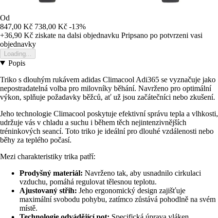
Od
847,00 Kč
738,00 Kč
-13%
+36,90 Kč
ziskate na dalsi objednavku
Pripsano po potvrzeni vasi
objednavky
Loading...
Popis
Triko s dlouhým rukávem adidas Climacool Adi365 se vyznačuje jako
nepostradatelná volba pro milovníky běhání. Navrženo pro optimální
výkon, splňuje požadavky běžců, ať už jsou začátečníci nebo zkušení.
Jeho technologie Climacool poskytuje efektivní správu tepla a vlhkosti,
udržuje vás v chladu a suchu i během těch nejintenzivnějších
tréninkových seancí. Toto triko je ideální pro dlouhé vzdálenosti nebo
běhy za teplého počasí.
Mezi charakteristiky trika patří:
Prodyšný materiál:
Navrženo tak, aby usnadnilo cirkulaci
vzduchu, pomáhá regulovat tělesnou teplotu.
Ajustovaný střih:
Jeho ergonomický design zajišťuje
maximální svobodu pohybu, zatímco zůstává pohodlně na svém
místě.
Technologie odvádějící pot:
Specifická úprava vláken