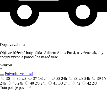
Doprava zdarma
Objevte běžecké boty adidas Adizero Adios Pro 4, navržené tak, aby
spojily výkon a pohodlí na každé trase.
Velikost
*
Průvodce velikostí
36
36 2/3
37 1/3
24h
38
24h
38 2/3
24h
39 1/3
24h
40
24h
40 2/3
24h
41 1/3
24h
42
42 2/3
Toto pole je povinné