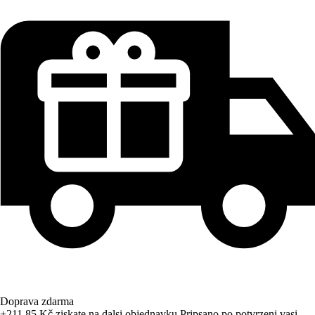
Doprava zdarma
+211,85 Kč
ziskate na dalsi objednavku
Pripsano po potvrzeni vasi