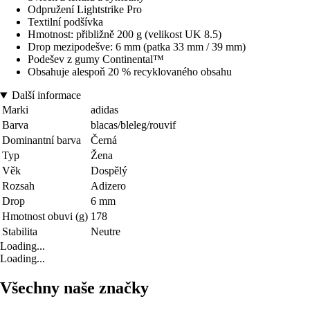
Odpružení Lightstrike Pro
Textilní podšívka
Hmotnost: přibližně 200 g (velikost UK 8.5)
Drop mezipodešve: 6 mm (patka 33 mm / 39 mm)
Podešev z gumy Continental™
Obsahuje alespoň 20 % recyklovaného obsahu
Další informace
Marki
adidas
Barva
blacas/bleleg/rouvif
Dominantní barva
Černá
Typ
Žena
Věk
Dospělý
Rozsah
Adizero
Drop
6 mm
Hmotnost obuvi (g)
178
Stabilita
Neutre
Loading...
Loading...
Všechny naše značky