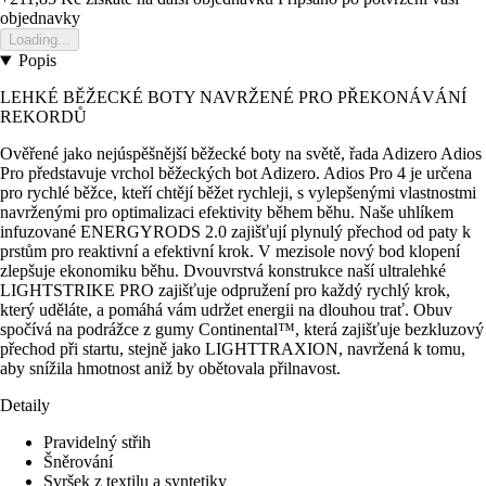
objednavky
Loading...
Popis
LEHKÉ BĚŽECKÉ BOTY NAVRŽENÉ PRO PŘEKONÁVÁNÍ
REKORDŮ
Ověřené jako nejúspěšnější běžecké boty na světě, řada Adizero Adios
Pro představuje vrchol běžeckých bot Adizero. Adios Pro 4 je určena
pro rychlé běžce, kteří chtějí běžet rychleji, s vylepšenými vlastnostmi
navrženými pro optimalizaci efektivity během běhu. Naše uhlíkem
infuzované ENERGYRODS 2.0 zajišťují plynulý přechod od paty k
prstům pro reaktivní a efektivní krok. V mezisole nový bod klopení
zlepšuje ekonomiku běhu. Dvouvrstvá konstrukce naší ultralehké
LIGHTSTRIKE PRO zajišťuje odpružení pro každý rychlý krok,
který uděláte, a pomáhá vám udržet energii na dlouhou trať. Obuv
spočívá na podrážce z gumy Continental™, která zajišťuje bezkluzový
přechod při startu, stejně jako LIGHTTRAXION, navržená k tomu,
aby snížila hmotnost aniž by obětovala přilnavost.
Detaily
Pravidelný střih
Šněrování
Svršek z textilu a syntetiky