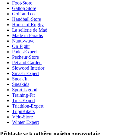
Foot-Store
Gallop Store
Golf and co
Handball-Store
House of Rugby
La sellerie de Maé
Made in Paradis
Nauti-wave
On-Fight
Padel-Expert
Pecheur-Store
Pet and Garden
Slowood Interior
Smash-Expert
Sneak'In
Sneakids
Sport is good
Training-Fit
Trek-Expert
Triathlon-Expert
TripnBikers
Vélo-Store
Winter-Expert
Přihlaste se k odběru našeho zpravodaje