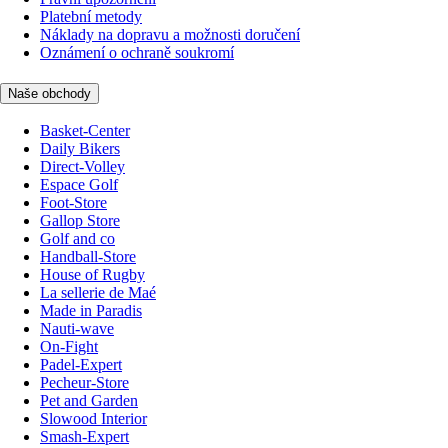
Platební metody
Náklady na dopravu a možnosti doručení
Oznámení o ochraně soukromí
Naše obchody
Basket-Center
Daily Bikers
Direct-Volley
Espace Golf
Foot-Store
Gallop Store
Golf and co
Handball-Store
House of Rugby
La sellerie de Maé
Made in Paradis
Nauti-wave
On-Fight
Padel-Expert
Pecheur-Store
Pet and Garden
Slowood Interior
Smash-Expert