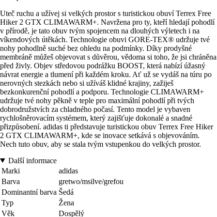
Uteč ruchu a užívej si velkých prostor s turistickou obuví Terrex Free
Hiker 2 GTX CLIMAWARM+. Navržena pro ty, kteří hledají pohodlí
v přírodě, je tato obuv tvým spojencem na dlouhých výletech i na
víkendových útěkách. Technologie obuvi GORE-TEX® udržuje tvé
nohy pohodlně suché bez ohledu na podmínky. Díky prodyšné
membráně můžeš objevovat s důvěrou, vědoma si toho, že jsi chráněna
před živly. Objev středovou podrážku BOOST, která nabízí úžasný
návrat energie a tlumení při každém kroku. Ať už se vydáš na túru po
nerovných stezkách nebo si užíváš klidné krajiny, zažiješ
bezkonkurenční pohodlí a podporu. Technologie CLIMAWARM+
udržuje tvé nohy pěkně v teple pro maximální pohodlí při tvých
dobrodružstvích za chladného počasí. Tento model je vybaven
rychlošněrovacím systémem, který zajišťuje dokonalé a snadné
přizpůsobení. adidas ti představuje turistickou obuv Terrex Free Hiker
2 GTX CLIMAWARM+, kde se inovace setkává s objevováním.
Nech tuto obuv, aby se stala tvým vstupenkou do velkých prostor.
Další informace
Marki
adidas
Barva
gretwo/msilve/grefou
Dominantní barva
Šedá
Typ
Žena
Věk
Dospělý