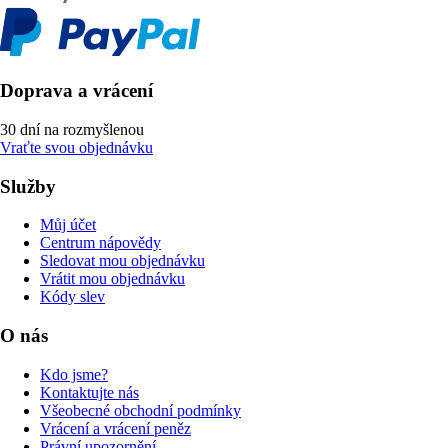
Doprava a vrácení
30 dní na rozmyšlenou
Vraťte svou objednávku
Služby
Můj účet
Centrum nápovědy
Sledovat mou objednávku
Vrátit mou objednávku
Kódy slev
O nás
Kdo jsme?
Kontaktujte nás
Všeobecné obchodní podmínky
Vrácení a vrácení peněz
Právní upozornění