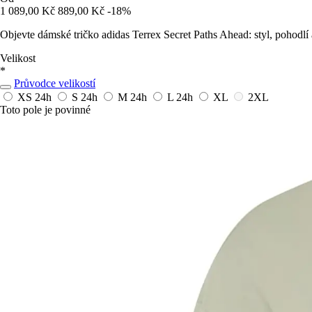
1 089,00 Kč
889,00 Kč
-18%
Objevte dámské tričko adidas Terrex Secret Paths Ahead: styl, pohodlí
Velikost
*
Průvodce velikostí
XS
24h
S
24h
M
24h
L
24h
XL
2XL
Toto pole je povinné