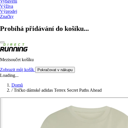
Vybavení
Výživa
Výprodej
Značky
Probíhá přidávání do košíku...
Mezisoučet košíku
Zobrazit můj košík
Pokračovat v nákupu
Loading...
Domů
/
Tričko dámské adidas Terrex Secret Paths Ahead