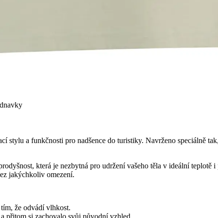
ednavky
stylu a funkčnosti pro nadšence do turistiky. Navrženo speciálně tak, 
 prodyšnost, která je nezbytná pro udržení vašeho těla v ideální teplotě
ez jakýchkoliv omezení.
ím, že odvádí vlhkost.
přitom si zachovalo svůj původní vzhled.