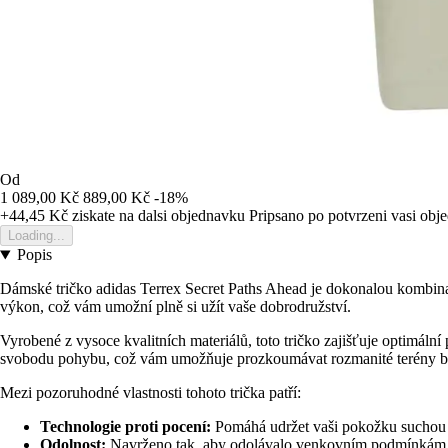
Od
1 089,00 Kč
889,00 Kč
-18%
+44,45 Kč
ziskate na dalsi objednavku
Pripsano po potvrzeni vasi obj
Loading...
Popis
Dámské tričko adidas Terrex Secret Paths Ahead je dokonalou kombinací 
výkon, což vám umožní plně si užít vaše dobrodružství.
Vyrobené z vysoce kvalitních materiálů, toto tričko zajišťuje optimální
svobodu pohybu, což vám umožňuje prozkoumávat rozmanité terény b
Mezi pozoruhodné vlastnosti tohoto trička patří:
Technologie proti pocení:
Pomáhá udržet vaši pokožku suchou t
Odolnost:
Navrženo tak, aby odolávalo venkovním podmínkám a 