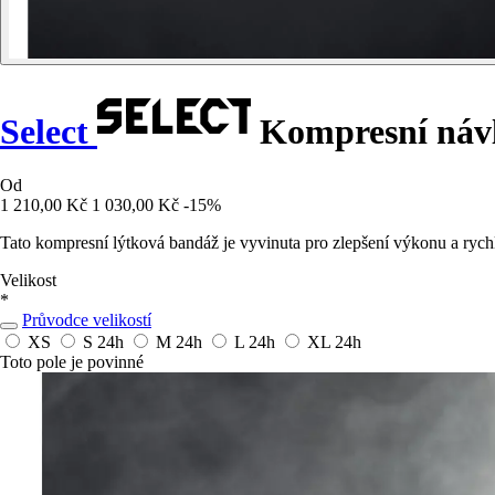
Select
Kompresní návl
Od
1 210,00 Kč
1 030,00 Kč
-15%
Tato kompresní lýtková bandáž je vyvinuta pro zlepšení výkonu a rych
Velikost
*
Průvodce velikostí
XS
S
24h
M
24h
L
24h
XL
24h
Toto pole je povinné