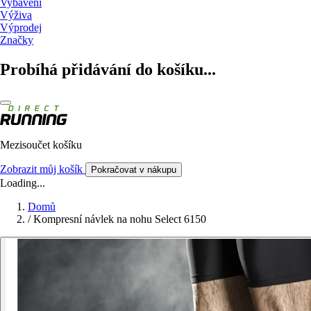
Vybavení
Výživa
Výprodej
Značky
Probíhá přidávání do košíku...
Mezisoučet košíku
Zobrazit můj košík
Pokračovat v nákupu
Loading...
Domů
/
Kompresní návlek na nohu Select 6150