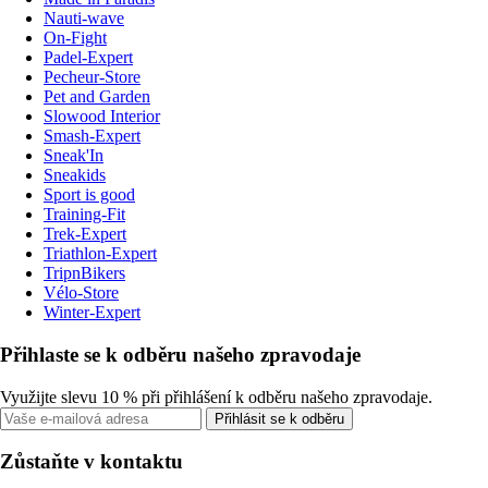
Nauti-wave
On-Fight
Padel-Expert
Pecheur-Store
Pet and Garden
Slowood Interior
Smash-Expert
Sneak'In
Sneakids
Sport is good
Training-Fit
Trek-Expert
Triathlon-Expert
TripnBikers
Vélo-Store
Winter-Expert
Přihlaste se k odběru našeho zpravodaje
Využijte slevu 10 % při přihlášení k odběru našeho zpravodaje.
Přihlásit se k odběru
Zůstaňte v kontaktu