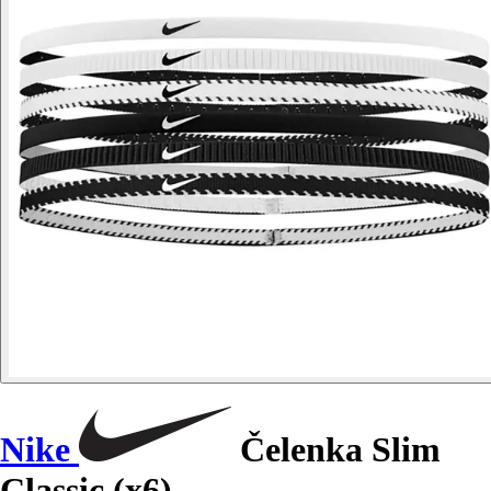
Nike
Čelenka Slim
Classic (x6)