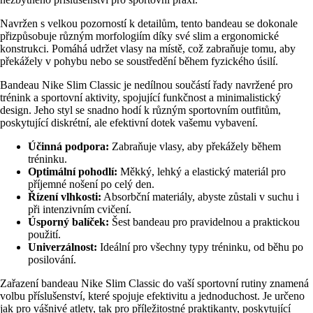
Navržen s velkou pozorností k detailům, tento bandeau se dokonale
přizpůsobuje různým morfologiím díky své slim a ergonomické
konstrukci. Pomáhá udržet vlasy na místě, což zabraňuje tomu, aby
překážely v pohybu nebo se soustředění během fyzického úsilí.
Bandeau Nike Slim Classic je nedílnou součástí řady navržené pro
trénink a sportovní aktivity, spojující funkčnost a minimalistický
design. Jeho styl se snadno hodí k různým sportovním outfitům,
poskytující diskrétní, ale efektivní dotek vašemu vybavení.
Účinná podpora:
Zabraňuje vlasy, aby překážely během
tréninku.
Optimální pohodlí:
Měkký, lehký a elastický materiál pro
příjemné nošení po celý den.
Řízení vlhkosti:
Absorbční materiály, abyste zůstali v suchu i
při intenzivním cvičení.
Úsporný balíček:
Šest bandeau pro pravidelnou a praktickou
použití.
Univerzálnost:
Ideální pro všechny typy tréninku, od běhu po
posilování.
Zařazení bandeau Nike Slim Classic do vaší sportovní rutiny znamená
volbu příslušenství, které spojuje efektivitu a jednoduchost. Je určeno
jak pro vášnivé atlety, tak pro příležitostné praktikanty, poskytující