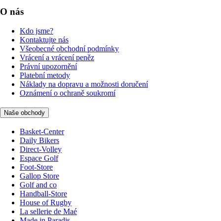
O nás
Kdo jsme?
Kontaktujte nás
Všeobecné obchodní podmínky
Vrácení a vrácení peněz
Právní upozornění
Platební metody
Náklady na dopravu a možnosti doručení
Oznámení o ochraně soukromí
Naše obchody
Basket-Center
Daily Bikers
Direct-Volley
Espace Golf
Foot-Store
Gallop Store
Golf and co
Handball-Store
House of Rugby
La sellerie de Maé
Made in Paradis