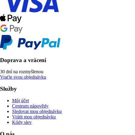
Doprava a vrácení
30 dní na rozmyšlenou
Vraťte svou objednávku
Služby
Můj účet
Centrum nápovědy
Sledovat mou objednávku
Vrátit mou objednávku
Kódy slev
O nás