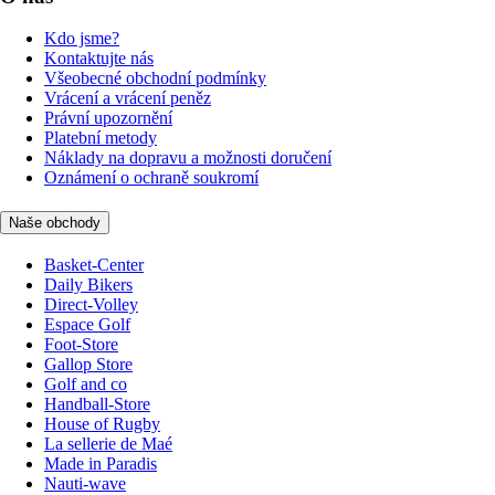
Kdo jsme?
Kontaktujte nás
Všeobecné obchodní podmínky
Vrácení a vrácení peněz
Právní upozornění
Platební metody
Náklady na dopravu a možnosti doručení
Oznámení o ochraně soukromí
Naše obchody
Basket-Center
Daily Bikers
Direct-Volley
Espace Golf
Foot-Store
Gallop Store
Golf and co
Handball-Store
House of Rugby
La sellerie de Maé
Made in Paradis
Nauti-wave