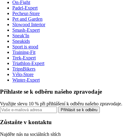
On-Fight
Padel-Expert
Pecheur-Store
Pet and Garden
Slowood Interior
Smash-Expert
Sneak'In
Sneakids
Sport is good
Training-Fit
Trek-Expert
Triathlon-Expert
TripnBikers
Vélo-Store
Winter-Expert
Přihlaste se k odběru našeho zpravodaje
Využijte slevu 10 % při přihlášení k odběru našeho zpravodaje.
Přihlásit se k odběru
Zůstaňte v kontaktu
Najděte nás na sociálních sítích