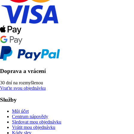
Doprava a vrácení
30 dní na rozmyšlenou
Vraťte svou objednávku
Služby
Můj účet
Centrum nápovědy
Sledovat mou objednávku
Vrátit mou objednávku
Kódy slev