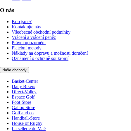
O nás
Kdo jsme?
Kontaktujte nás
Všeobecné obchodní podmínky
Vrácení a vrácení peněz
Právní upozornění
Platební metody
Náklady na dopravu a možnosti doručení
Oznámení o ochraně soukromí
Naše obchody
Basket-Center
Daily Bikers
Direct-Volley
Espace Golf
Foot-Store
Gallop Store
Golf and co
Handball-Store
House of Rugby
La sellerie de Maé