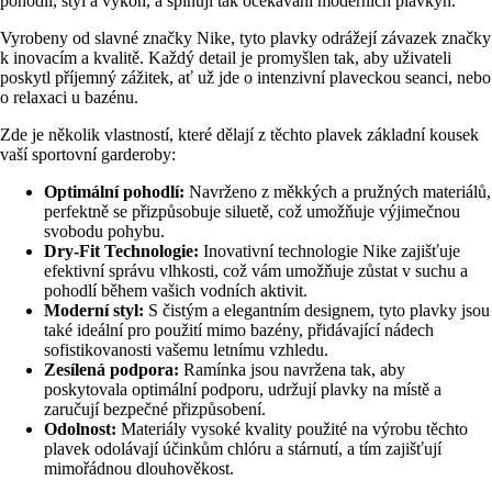
pohodlí, styl a výkon, a splňují tak očekávání moderních plavkyň.
Vyrobeny od slavné značky Nike, tyto plavky odrážejí závazek značky
k inovacím a kvalitě. Každý detail je promyšlen tak, aby uživateli
poskytl příjemný zážitek, ať už jde o intenzivní plaveckou seanci, nebo
o relaxaci u bazénu.
Zde je několik vlastností, které dělají z těchto plavek základní kousek
vaší sportovní garderoby:
Optimální pohodlí:
Navrženo z měkkých a pružných materiálů,
perfektně se přizpůsobuje siluetě, což umožňuje výjimečnou
svobodu pohybu.
Dry-Fit Technologie:
Inovativní technologie Nike zajišťuje
efektivní správu vlhkosti, což vám umožňuje zůstat v suchu a
pohodlí během vašich vodních aktivit.
Moderní styl:
S čistým a elegantním designem, tyto plavky jsou
také ideální pro použití mimo bazény, přidávající nádech
sofistikovanosti vašemu letnímu vzhledu.
Zesílená podpora:
Ramínka jsou navržena tak, aby
poskytovala optimální podporu, udržují plavky na místě a
zaručují bezpečné přizpůsobení.
Odolnost:
Materiály vysoké kvality použité na výrobu těchto
plavek odolávají účinkům chlóru a stárnutí, a tím zajišťují
mimořádnou dlouhověkost.