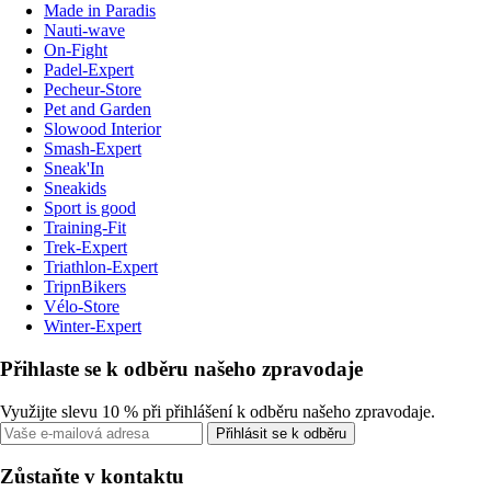
Made in Paradis
Nauti-wave
On-Fight
Padel-Expert
Pecheur-Store
Pet and Garden
Slowood Interior
Smash-Expert
Sneak'In
Sneakids
Sport is good
Training-Fit
Trek-Expert
Triathlon-Expert
TripnBikers
Vélo-Store
Winter-Expert
Přihlaste se k odběru našeho zpravodaje
Využijte slevu 10 % při přihlášení k odběru našeho zpravodaje.
Přihlásit se k odběru
Zůstaňte v kontaktu