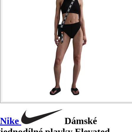
Nike
Dámské
jednodílné plavky Elevated