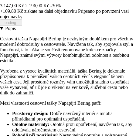
3 147,00 Kč
2 196,00 Kč
-30%
+109,80 Kč
ziskate na dalsi objednavku
Pripsano po potvrzeni vasi
objednavky
Loading...
Popis
Cestovní taška Napapijri Bering je nezbytným doplňkem pro všechny
moderní dobrodruhy a cestovatele. Navržena tak, aby spojovala styl a
funkčnost, tato taška je součástí renomované kolekce značky
Napapijri, známé svými výtvory kombinujícími odolnost a osobitou
estetiku.
Vyrobena z vysoce kvalitních materiálů, taška Bering je dokonale
přizpůsobena k přenášení vašich osobních věcí s elegancí během
vašich cest. Její prostorné rozměry vám umožňují snadno uspořádat
vaše vybavení, ať už jde o víkend na venkově, služební cestu nebo
únik do zahraničí.
Mezi vlastnosti cestovní tašky Napapijri Bering patří:
Prostorný design:
Dobře navržený interiér s mnoha
přihrádkami pro optimální uspořádání.
Odolné materiály:
Odolná proti opotřebení, navržena tak, aby
odolávala náročnostem cestování.
Pohodlí při používání:
Nastavitelné popruhy a polstrované