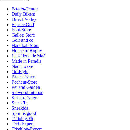
Basket-Center
Daily Bikers
Direct-Volley
Espace Golf
Foot-Store
Gallop Store
Golf and co
Handball-Store
House of Rugby
La sellerie de Maé
Made in Paradis
Nauti-wave
On-Fight
Padel-Expert
Pecheur-Store
Pet and Garden
Slowood Interior
Smash-Expert
Sneak'In
Sneakids
Sport is good
Training-Fit
Trek-Expert
Triathlon-Expert