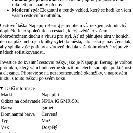
rukojeti pro snadný přenos.
Moderní styl:
Elegantní a trendy vzhled, který se hodí ke všem
vašim cestovním outfitům.
Cestovní taška Napapijri Bering je mnohem víc než jen jednoduchý
doplněk. Je to společník na cestách, který svědčí o vašem
dobrodružném duchu a vkusu pro styl. Ať už plánujete túru v horách,
den na pláži nebo jen krátký výlet do města, tato taška je navržena tak,
aby splnila vaše potřeby a zároveň dodala vaší dobrodružné výpravě
nádech sofistikovanosti.
Investice do kvalitní cestovní tašky, jako je Napapijri Bering, je volbou
produktu, který vám bude věrně sloužit po letech, spojující praktičnost
a eleganci. Připravte se na nezapomenutelné okamžiky, v naprostém
klidu, s touto taškou po svém boku.
Další informace
Marki
Napapijri
Odkaz na dodavatele
NP0A4GGMR-501
Barva
garnet
Dominantní barva
Červená
Typ
Muž
Věk
Dospělý