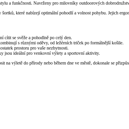
tylu a funkčnosti. Navrženy pro milovníky outdoorových dobrodružství a
rtků, které nabízejí optimální pohodlí a volnost pohybu. Jejich ergono
 cítit se svěže a pohodlně po celý den.
binují s různými oděvy, od ležérních triček po formálnější košile.
statek prostoru pro vaše nezbytnosti.
 jsou ideální pro venkovní výlety a sportovní aktivity.
 nosit na výletě do přírody nebo během dne ve městě, dokonale se přizp