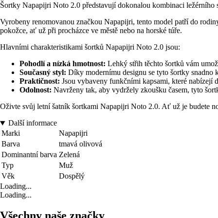
Šortky Napapijri Noto 2.0 představují dokonalou kombinaci ležérního s
Vyrobeny renomovanou značkou Napapijri, tento model patří do rodiny šo
pokožce, ať už při procházce ve městě nebo na horské túře.
Hlavními charakteristikami šortků Napapijri Noto 2.0 jsou:
Pohodlí a nízká hmotnost:
Lehký střih těchto šortků vám umožní
Současný styl:
Díky modernímu designu se tyto šortky snadno kom
Praktičnost:
Jsou vybaveny funkčními kapsami, které nabízejí do
Odolnost:
Navrženy tak, aby vydržely zkoušku časem, tyto šortky
Oživte svůj letní šatník šortkami Napapijri Noto 2.0. Ať už je budete
Další informace
Marki
Napapijri
Barva
tmavá olivová
Dominantní barva
Zelená
Typ
Muž
Věk
Dospělý
Loading...
Loading...
Všechny naše značky