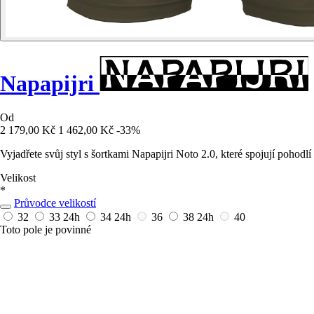
Napapijri
Od
2 179,00 Kč
1 462,00 Kč
-33%
Vyjadřete svůj styl s šortkami Napapijri Noto 2.0, které spojují pohodl
Velikost
*
Průvodce velikostí
32
33
24h
34
24h
36
38
24h
40
Toto pole je povinné