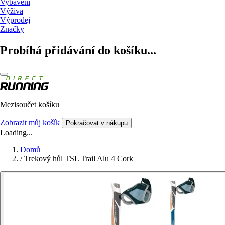
Vybavení
Výživa
Výprodej
Značky
Probíhá přidávání do košíku...
Mezisoučet košíku
Zobrazit můj košík
Pokračovat v nákupu
Loading...
Domů
/
Trekový hůl TSL Trail Alu 4 Cork