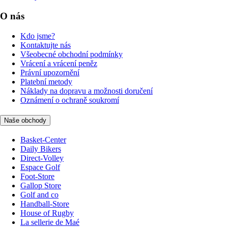
O nás
Kdo jsme?
Kontaktujte nás
Všeobecné obchodní podmínky
Vrácení a vrácení peněz
Právní upozornění
Platební metody
Náklady na dopravu a možnosti doručení
Oznámení o ochraně soukromí
Naše obchody
Basket-Center
Daily Bikers
Direct-Volley
Espace Golf
Foot-Store
Gallop Store
Golf and co
Handball-Store
House of Rugby
La sellerie de Maé