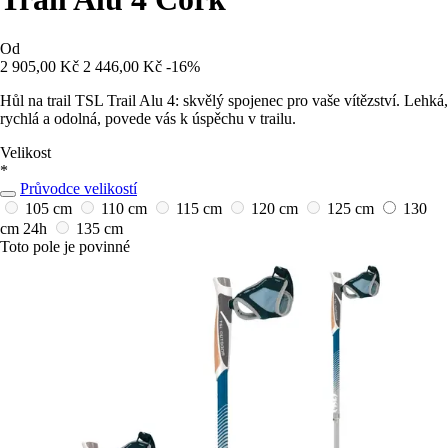
Od
2 905,00 Kč
2 446,00 Kč
-16%
Hůl na trail TSL Trail Alu 4: skvělý spojenec pro vaše vítězství. Lehká,
rychlá a odolná, povede vás k úspěchu v trailu.
Velikost
*
Průvodce velikostí
105 cm
110 cm
115 cm
120 cm
125 cm
130
cm
24h
135 cm
Toto pole je povinné