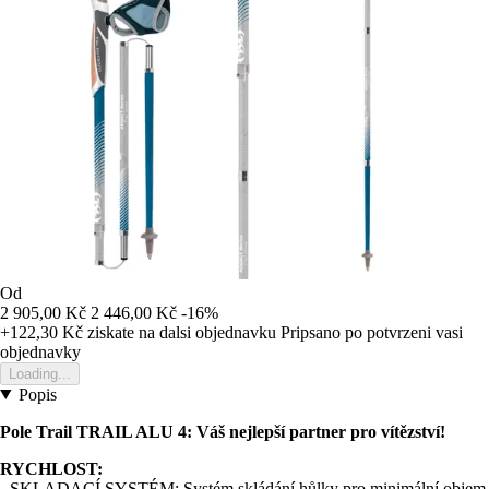
Od
2 905,00 Kč
2 446,00 Kč
-16%
+122,30 Kč
ziskate na dalsi objednavku
Pripsano po potvrzeni vasi
objednavky
Loading...
Popis
Pole Trail TRAIL ALU 4: Váš nejlepší partner pro vítězství!
RYCHLOST:
- SKLADACÍ SYSTÉM: Systém skládání hůlky pro minimální objem