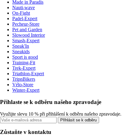
Made in Paradis
Nauti-wave
On-Fight
Padel-Expert
Pecheur-Store
Pet and Garden
Slowood Interior
Smash-Expert
Sneak'In
Sneakids
Sport is good
Training-Fit
Trek-Expert
Triathlon-Expert
TripnBikers
Vélo-Store
Winter-Expert
Přihlaste se k odběru našeho zpravodaje
Využijte slevu 10 % při přihlášení k odběru našeho zpravodaje.
Přihlásit se k odběru
Zůstaňte v kontaktu