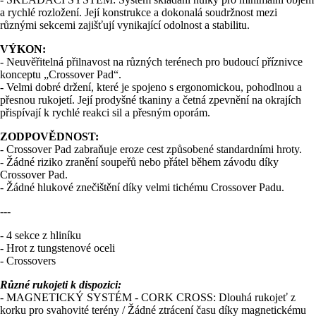
a rychlé rozložení. Její konstrukce a dokonalá soudržnost mezi
různými sekcemi zajišťují vynikající odolnost a stabilitu.
VÝKON:
- Neuvěřitelná přilnavost na různých terénech pro budoucí příznivce
konceptu „Crossover Pad“.
- Velmi dobré držení, které je spojeno s ergonomickou, pohodlnou a
přesnou rukojetí. Její prodyšné tkaniny a četná zpevnění na okrajích
přispívají k rychlé reakci sil a přesným oporám.
ZODPOVĚDNOST:
- Crossover Pad zabraňuje eroze cest způsobené standardními hroty.
- Žádné riziko zranění soupeřů nebo přátel během závodu díky
Crossover Pad.
- Žádné hlukové znečištění díky velmi tichému Crossover Padu.
---
- 4 sekce z hliníku
- Hrot z tungstenové oceli
- Crossovers
Různé rukojeti k dispozici:
- MAGNETICKÝ SYSTÉM - CORK CROSS: Dlouhá rukojeť z
korku pro svahovité terény / Žádné ztrácení času díky magnetickému