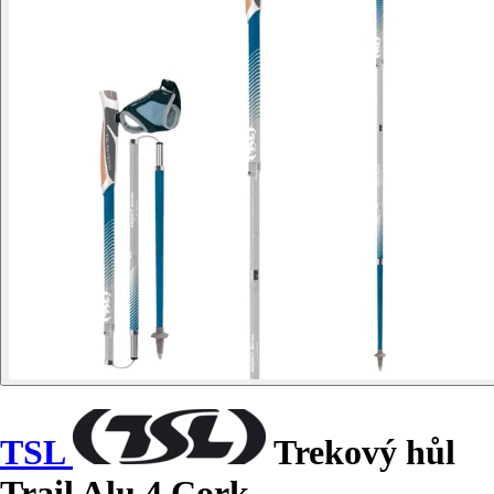
TSL
Trekový hůl
Trail Alu 4 Cork