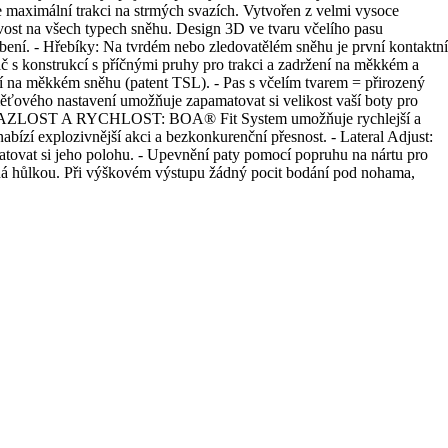
lní trakci na strmých svazích. Vytvořen z velmi vysoce
avost na všech typech sněhu. Design 3D ve tvaru včelího pasu
bení. - Hřebíky: Na tvrdém nebo zledovatělém sněhu je první kontaktní
nič s konstrukcí s příčnými pruhy pro trakci a zadržení na měkkém a
ní na měkkém sněhu (patent TSL). - Pas s včelím tvarem = přirozený
ťového nastavení umožňuje zapamatovat si velikost vaší boty pro
LOST A RYCHLOST: BOA® Fit System umožňuje rychlejší a
í explozivnější akci a bezkonkurenční přesnost. - Lateral Adjust:
matovat si jeho polohu. - Upevnění paty pomocí popruhu na nártu pro
lná hůlkou. Při výškovém výstupu žádný pocit bodání pod nohama,