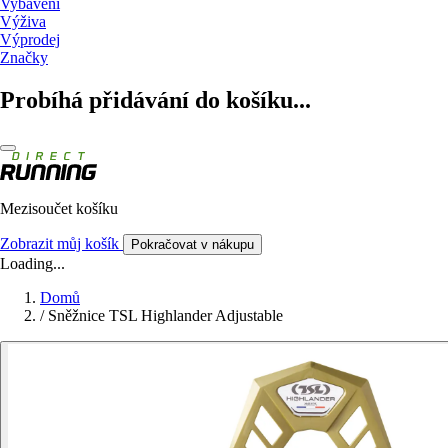
Vybavení
Výživa
Výprodej
Značky
Probíhá přidávání do košíku...
Mezisoučet košíku
Zobrazit můj košík
Pokračovat v nákupu
Loading...
Domů
/
Sněžnice TSL Highlander Adjustable