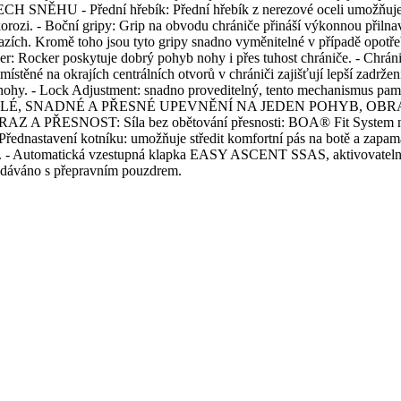
řední hřebík: Přední hřebík z nerezové oceli umožňuje maximá
korozi. - Boční gripy: Grip na obvodu chrániče přináší výkonnou přiln
azích. Kromě toho jsou tyto gripy snadno vyměnitelné v případě opotře
ocker: Rocker poskytuje dobrý pohyb nohy i přes tuhost chrániče. - Chrá
těné na okrajích centrálních otvorů v chrániči zajišťují lepší zadrže
hy. - Lock Adjustment: snadno proveditelný, tento mechanismus pamě
E RYCHLÉ, SNADNÉ A PŘESNÉ UPEVNĚNÍ NA JEDEN POHYB, OBRAZ
RAZ A PŘESNOST: Síla bez obětování přesnosti: BOA® Fit System nabíz
 Přednastavení kotníku: umožňuje středit komfortní pás na botě a zapa
nárazů. - Automatická vzestupná klapka EASY ASCENT SSAS, aktivovate
dodáváno s přepravním pouzdrem.