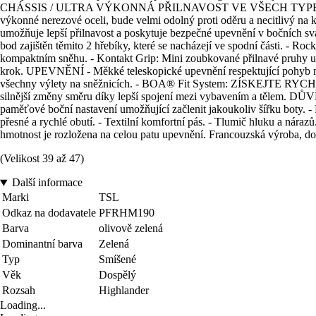
CHÁSSIS / ULTRA VÝKONNÁ PŘILNAVOST VE VŠECH TYPECH SNĚHU - P
výkonné nerezové oceli, bude velmi odolný proti oděru a necitlivý na 
umožňuje lepší přilnavost a poskytuje bezpečné upevnění v bočních sv
bod zajištěn těmito 2 hřebíky, které se nacházejí ve spodní části. - R
kompaktním sněhu. - Kontakt Grip: Mini zoubkované přilnavé pruhy umís
krok. UPEVNĚNÍ - Měkké teleskopické upevnění respektující pohyb no
všechny výlety na sněžnicích. - BOA® Fit System: ZÍSKEJT
silnější změny směru díky lepší spojení mezi vybavením a tělem. DŮV
paměťové boční nastavení umožňující začlenit jakoukoliv šířku boty. -
přesné a rychlé obutí. - Textilní komfortní pás. - Tlumič hluku a 
hmotnost je rozložena na celou patu upevnění. Francouzská výroba, 
(Velikost 39 až 47)
Další informace
Marki
TSL
Odkaz na dodavatele
PFRHM190
Barva
olivově zelená
Dominantní barva
Zelená
Typ
Smíšené
Věk
Dospělý
Rozsah
Highlander
Loading...