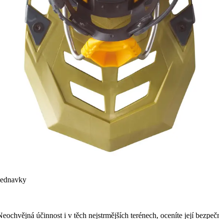
bjednavky
Neochvějná účinnost i v těch nejstrmějších terénech, oceníte její bez