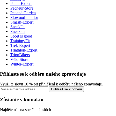
Padel-Expert
Pecheur-Store
Pet and Garden
Slowood Interior
Smash-Expert
Sneak'In
Sneakids
Sport is good
Training-Fit
Trek-Expert
Triathlon-Expert
TripnBikers
Vélo-Store
Winter-Expert
Přihlaste se k odběru našeho zpravodaje
Využijte slevu 10 % při přihlášení k odběru našeho zpravodaje.
Přihlásit se k odběru
Zůstaňte v kontaktu
Najděte nás na sociálních sítích