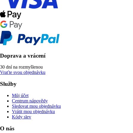
Doprava a vrácení
30 dní na rozmyšlenou
Vraťte svou objednávku
Služby
Můj účet
Centrum nápovědy
Sledovat mou objednávku
Vrátit mou objednávku
Kódy slev
O nás