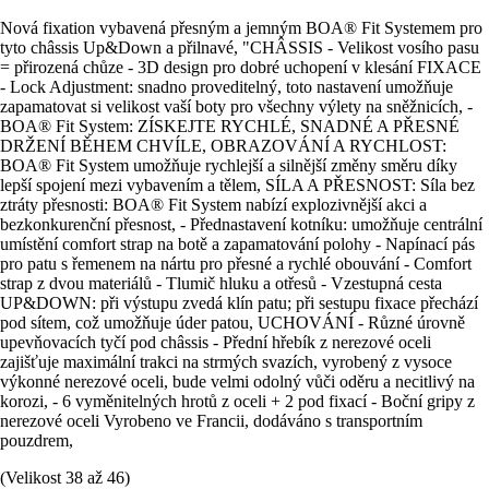
Nová fixation vybavená přesným a jemným BOA® Fit Systemem pro
tyto châssis Up&Down a přilnavé, "CHÂSSIS - Velikost vosího pasu
= přirozená chůze - 3D design pro dobré uchopení v klesání FIXACE
- Lock Adjustment: snadno proveditelný, toto nastavení umožňuje
zapamatovat si velikost vaší boty pro všechny výlety na sněžnicích, -
BOA® Fit System: ZÍSKEJTE RYCHLÉ, SNADNÉ A PŘESNÉ
DRŽENÍ BĚHEM CHVÍLE, OBRAZOVÁNÍ A RYCHLOST:
BOA® Fit System umožňuje rychlejší a silnější změny směru díky
lepší spojení mezi vybavením a tělem, SÍLA A PŘESNOST: Síla bez
ztráty přesnosti: BOA® Fit System nabízí explozivnější akci a
bezkonkurenční přesnost, - Přednastavení kotníku: umožňuje centrální
umístění comfort strap na botě a zapamatování polohy - Napínací pás
pro patu s řemenem na nártu pro přesné a rychlé obouvání - Comfort
strap z dvou materiálů - Tlumič hluku a otřesů - Vzestupná cesta
UP&DOWN: při výstupu zvedá klín patu; při sestupu fixace přechází
pod sítem, což umožňuje úder patou, UCHOVÁNÍ - Různé úrovně
upevňovacích tyčí pod châssis - Přední hřebík z nerezové oceli
zajišťuje maximální trakci na strmých svazích, vyrobený z vysoce
výkonné nerezové oceli, bude velmi odolný vůči oděru a necitlivý na
korozi, - 6 vyměnitelných hrotů z oceli + 2 pod fixací - Boční gripy z
nerezové oceli Vyrobeno ve Francii, dodáváno s transportním
pouzdrem,
(Velikost 38 až 46)