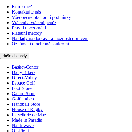
Kdo jsme?
Kontaktujte nás
Všeobecné obchodní podmínky
Vrácení a vrácení peněz
Právní upozornění
Platební metody
Náklady na dopravu a možnosti doručení
Oznámení o ochraně soukromí
Naše obchody
Basket-Center
Daily Bikers
Direct-Volley
Espace Golf
Foot-Store
Gallop Store
Golf and co
Handball-Store
House of Rugby
La sellerie de Maé
Made in Paradis
Nauti-wave
On-Fight