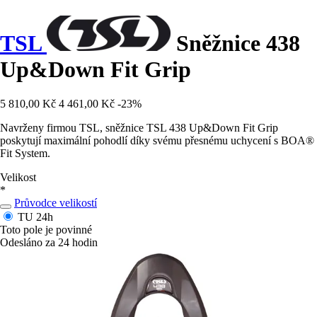
TSL
Sněžnice 438
Up&Down Fit Grip
5 810,00 Kč
4 461,00 Kč
-23%
Navrženy firmou TSL, sněžnice TSL 438 Up&Down Fit Grip
poskytují maximální pohodlí díky svému přesnému uchycení s BOA®
Fit System.
Velikost
*
Průvodce velikostí
TU
24h
Toto pole je povinné
Odesláno za 24 hodin