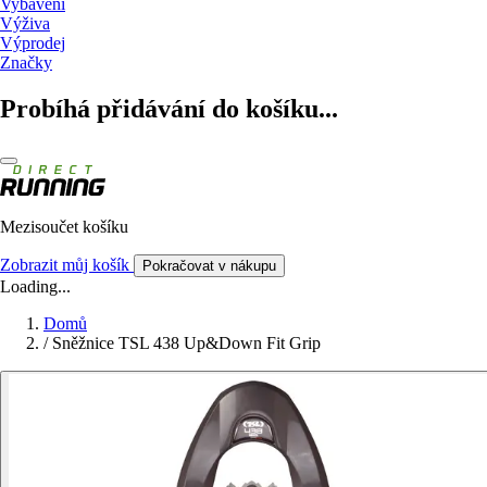
Vybavení
Výživa
Výprodej
Značky
Probíhá přidávání do košíku...
Mezisoučet košíku
Zobrazit můj košík
Pokračovat v nákupu
Loading...
Domů
/
Sněžnice TSL 438 Up&Down Fit Grip