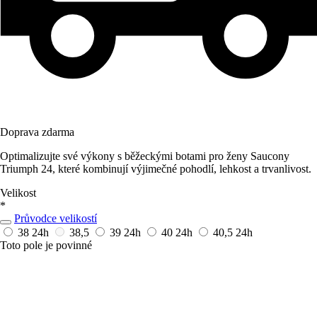
Doprava zdarma
Optimalizujte své výkony s běžeckými botami pro ženy Saucony
Triumph 24, které kombinují výjimečné pohodlí, lehkost a trvanlivost.
Velikost
*
Průvodce velikostí
38
24h
38,5
39
24h
40
24h
40,5
24h
Toto pole je povinné