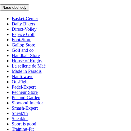
Naše obchody
Basket-Center
Daily Bikers
Direct-Volley
Espace Golf
Foot-Store
Gallop Store
Golf and co
Handball-Store
House of Rugby
La sellerie de Maé
Made in Paradis
Nauti-wave
On-Fight
Padel-Expert
Pecheur-Store
Pet and Garden
Slowood Interior
Smash-Expert
Sneak'In
Sneakids
Sport is good
Training-Fit