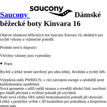
Saucony
Dámské
běžecké boty Kinvara 16
Objevte obratnost běžeckých bot Saucony Kinvara 16, ideálních pro
rychlé výkony a výjimečné pohodlí.
Produkt není k dispozici
Všechny varianty jsou vyprodány
Popis
Rychlý a lehký trenér navržený pro ultra lehký, flexibilní a rychlý běh.
Vylepšená směs PWRRUN, s více návratem energie a odolnější proti
každodennímu opotřebení
Nová geometrie s nižší vnější stranou a rovnější střední částí, navržená
pro hladší přechod a zvýšené pohodlí při zrychlení
Naše nová vložka SRS nabízí bezkonkurenční pohodlí při obouvání
Lehký a prodyšný svršek s 3D kontraftem pro pohodlnou a bezpečnou
oporu paty