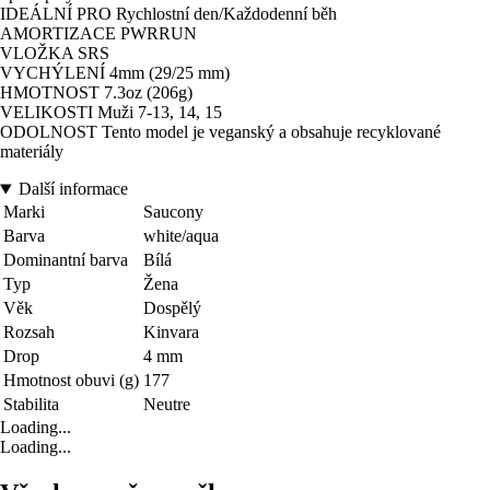
IDEÁLNÍ PRO Rychlostní den/Každodenní běh
AMORTIZACE PWRRUN
VLOŽKA SRS
VYCHÝLENÍ 4mm (29/25 mm)
HMOTNOST 7.3oz (206g)
VELIKOSTI Muži 7-13, 14, 15
ODOLNOST Tento model je veganský a obsahuje recyklované
materiály
Další informace
Marki
Saucony
Barva
white/aqua
Dominantní barva
Bílá
Typ
Žena
Věk
Dospělý
Rozsah
Kinvara
Drop
4 mm
Hmotnost obuvi (g)
177
Stabilita
Neutre
Loading...
Loading...