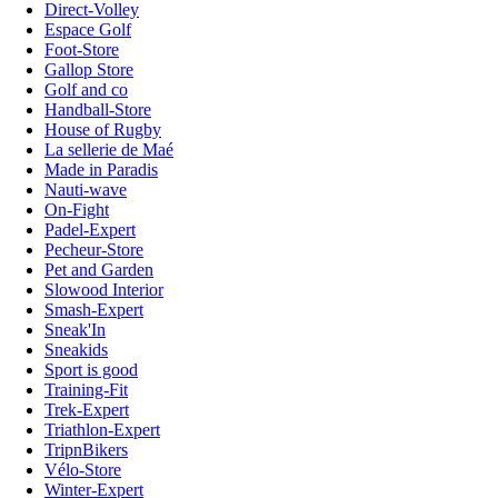
Direct-Volley
Espace Golf
Foot-Store
Gallop Store
Golf and co
Handball-Store
House of Rugby
La sellerie de Maé
Made in Paradis
Nauti-wave
On-Fight
Padel-Expert
Pecheur-Store
Pet and Garden
Slowood Interior
Smash-Expert
Sneak'In
Sneakids
Sport is good
Training-Fit
Trek-Expert
Triathlon-Expert
TripnBikers
Vélo-Store
Winter-Expert