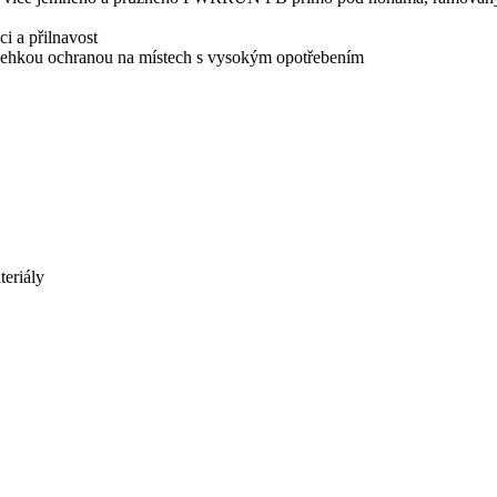
i a přilnavost
s lehkou ochranou na místech s vysokým opotřebením
eriály