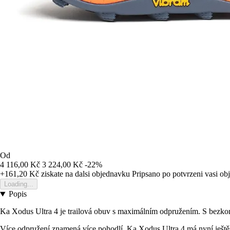
Od
4 116,00 Kč
3 224,00 Kč
-22%
+161,20 Kč
ziskate na dalsi objednavku
Pripsano po potvrzeni vasi o
Loading...
Popis
Ka Xodus Ultra 4 je trailová obuv s maximálním odpružením. S bezk
Více odpružení znamená více pohodlí. Ka Xodus Ultra 4 má nyní j