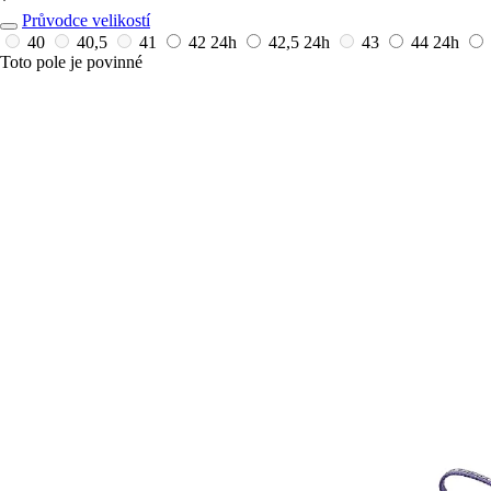
*
Průvodce velikostí
40
40,5
41
42
24h
42,5
24h
43
44
24h
Toto pole je povinné