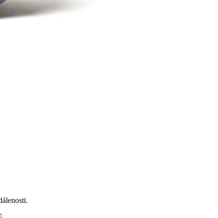
álenosti.
ý