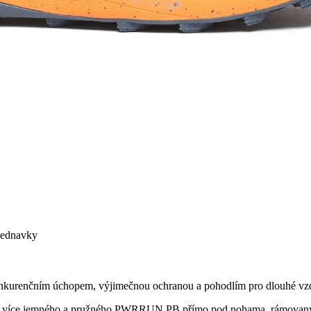
bjednavky
onkurenčním úchopem, výjimečnou ochranou a pohodlím pro dlouhé vzd
eště více jemného a pružného PWRRUN PB přímo pod nohama, rámovan