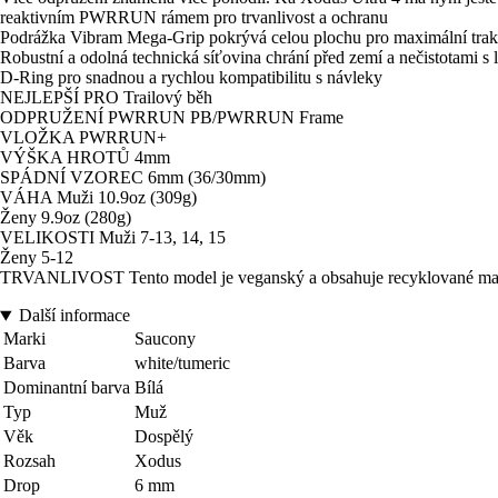
reaktivním PWRRUN rámem pro trvanlivost a ochranu
Podrážka Vibram Mega-Grip pokrývá celou plochu pro maximální trakc
Robustní a odolná technická síťovina chrání před zemí a nečistotami 
D-Ring pro snadnou a rychlou kompatibilitu s návleky
NEJLEPŠÍ PRO Trailový běh
ODPRUŽENÍ PWRRUN PB/PWRRUN Frame
VLOŽKA PWRRUN+
VÝŠKA HROTŮ 4mm
SPÁDNÍ VZOREC 6mm (36/30mm)
VÁHA Muži 10.9oz (309g)
Ženy 9.9oz (280g)
VELIKOSTI Muži 7-13, 14, 15
Ženy 5-12
TRVANLIVOST Tento model je veganský a obsahuje recyklované mat
Další informace
Marki
Saucony
Barva
white/tumeric
Dominantní barva
Bílá
Typ
Muž
Věk
Dospělý
Rozsah
Xodus
Drop
6 mm